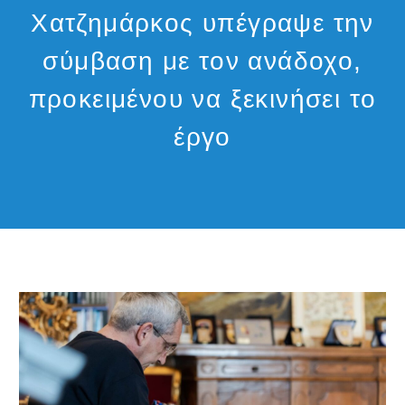
Χατζημάρκος υπέγραψε την
σύμβαση με τον ανάδοχο,
προκειμένου να ξεκινήσει το
έργο