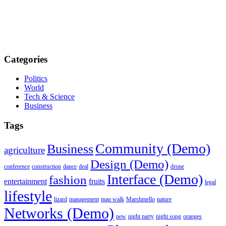
Categories
Politics
World
Tech & Science
Business
Tags
Community (Demo)
Business
agriculture
Design (Demo)
conference
construction
dance
deal
drone
Interface (Demo)
fashion
entertainment
fruits
legal
lifestyle
lizard
management
map walk
Marshmello
nature
Networks (Demo)
new
night party
night song
oranges