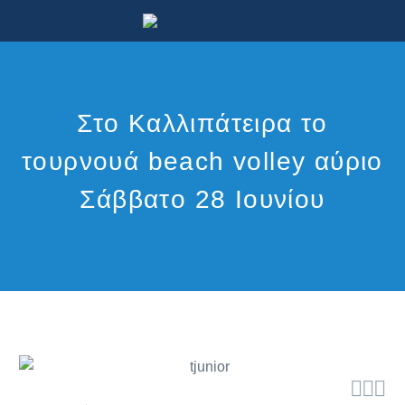
Στο Καλλιπάτειρα το
τουρνουά beach volley αύριο
Σάββατο 28 Ιουνίου


