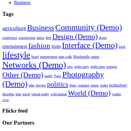
Business
Tags
Community (Demo)
Business
agriculture
Design (Demo)
conference
construction
dance
deal
drone
Interface (Demo)
fashion
entertainment
fruits
legal
lifestyle
lizard
management
map walk
Marshmello
nature
Networks (Demo)
new
night party
night song
oranges
Photography
Other (Demo)
paddy
Paris
(Demo)
politics
technology
plan
playing
rhino
roaming
singer
snake
World (Demo)
thoughts
time
travel
virtual reality
wild animal
youths
τένις
Flickr feed
Our Partners