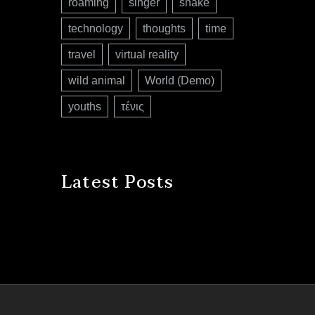
roaming
singer
snake
technology
thoughts
time
travel
virtual reality
wild animal
World (Demo)
youths
τένις
Latest Posts