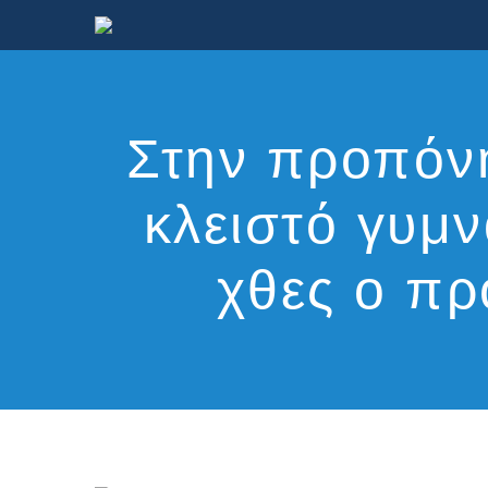
Στην προπόνη
κλειστό γυμν
χθες ο π