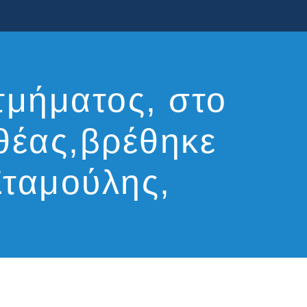
τμήματος, στο
ιθέας,βρέθηκε
ταμούλης,