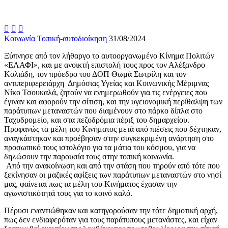



Κοινωνία
Τοπική-αυτοδιοίκηση
31/08/2024
Ξύπνησε από τον λήθαργο το αυτοοργανωμένο Κίνημα Πολιτών
«ΕΛΑΦΙ», και με ανοικτή επιστολή τους προς τον Αλέξανδρο
Κολιάδη, τον πρόεδρο του ΔΟΠ Θωμά Σωτρίλη και τον
αντιπεριφερειάρχη Δημόσιας Υγείας και Κοινωνικής Μέριμνας
Νίκο Τσουκαλά, ζητούν να ενημερωθούν για τις ενέργειες που
έγιναν και αφορούν την σίτιση, και την υγειονομική περίθαλψη των
παράτυπων μεταναστών που διαμένουν στο πάρκο δίπλα στο
Ταχυδρομείο, και στα πεζοδρόμια πέριξ του δημαρχείου.
Προφανώς τα μέλη του Κινήματος μετά από πιέσεις που δέχτηκαν,
αναγκάστηκαν και προέβησαν στην συγκεκριμένη ανάρτηση στο
προσωπικό τους ιστολόγιο για τα μάτια του κόσμου, για να
δηλώσουν την παρουσία τους στην τοπική κοινωνία.
Από την ανακοίνωση και από την στάση που τηρούν από τότε που
ξεκίνησαν οι μαζικές αφίξεις των παράτυπων μεταναστών στο νησί
μας, φαίνεται πως τα μέλη του Κινήματος έχασαν την
αγωνιστικότητά τους για το κοινό καλό.
Πέρυσι εναντιώθηκαν και κατηγορούσαν την τότε δημοτική αρχή,
πως δεν ενδιαφερόταν για τους παράτυπους μετανάστες, και είχαν