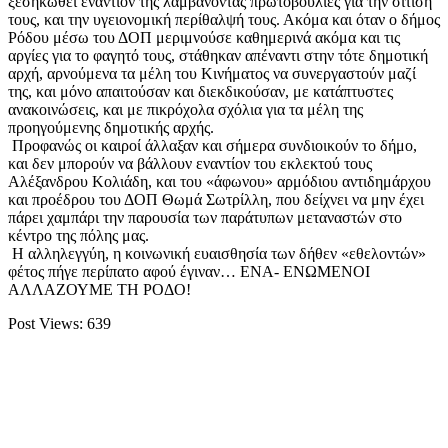
ξεσηκωθεί εναντίον της λαμβάνοντας πρωτοβουλίες για την σίτισή
τους, και την υγειονομική περίθαλψή τους. Ακόμα και όταν ο δήμος
Ρόδου μέσω του ΔΟΠ μεριμνούσε καθημερινά ακόμα και τις
αργίες για το φαγητό τους, στάθηκαν απέναντι στην τότε δημοτική
αρχή, αρνούμενα τα μέλη του Κινήματος να συνεργαστούν μαζί
της, και μόνο απαιτούσαν και διεκδικούσαν, με κατάπτυστες
ανακοινώσεις, και με πικρόχολα σχόλια για τα μέλη της
προηγούμενης δημοτικής αρχής.
Προφανώς οι καιροί άλλαξαν και σήμερα συνδιοικούν το δήμο,
και δεν μπορούν να βάλλουν εναντίον του εκλεκτού τους
Αλέξανδρου Κολιάδη, και του «άφωνου» αρμόδιου αντιδημάρχου
και προέδρου του ΔΟΠ Θωμά Σωτρίλλη, που δείχνει να μην έχει
πάρει χαμπάρι την παρουσία των παράτυπων μεταναστών στο
κέντρο της πόλης μας.
Η αλληλεγγύη, η κοινωνική ευαισθησία των δήθεν «εθελοντών»
φέτος πήγε περίπατο αφού έγιναν… ΕΝΑ- ΕΝΩΜΕΝΟΙ
ΑΛΛΑΖΟΥΜΕ ΤΗ ΡΟΔΟ!
Post Views:
639