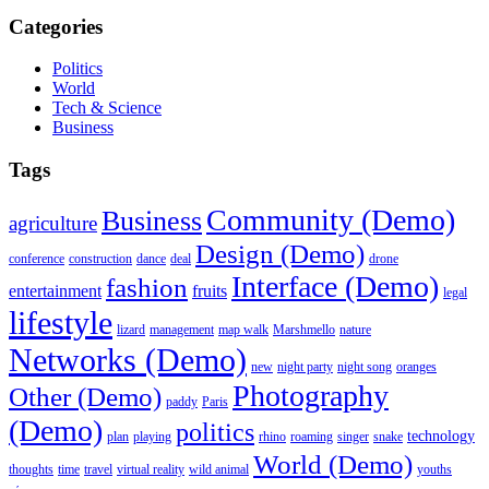
Categories
Politics
World
Tech & Science
Business
Tags
Community (Demo)
Business
agriculture
Design (Demo)
conference
construction
dance
deal
drone
Interface (Demo)
fashion
entertainment
fruits
legal
lifestyle
lizard
management
map walk
Marshmello
nature
Networks (Demo)
new
night party
night song
oranges
Photography
Other (Demo)
paddy
Paris
(Demo)
politics
technology
plan
playing
rhino
roaming
singer
snake
World (Demo)
thoughts
time
travel
virtual reality
wild animal
youths