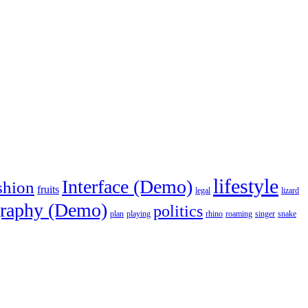
lifestyle
Interface (Demo)
shion
fruits
legal
lizard
raphy (Demo)
politics
plan
playing
rhino
roaming
singer
snake