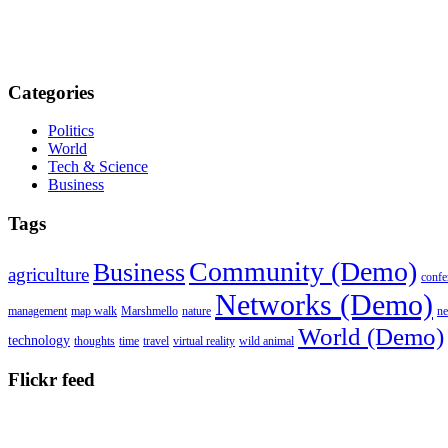
Categories
Politics
World
Tech & Science
Business
Tags
Community (Demo)
Business
agriculture
confe
Networks (Demo)
management
map walk
Marshmello
nature
n
World (Demo)
technology
thoughts
time
travel
virtual reality
wild animal
Flickr feed