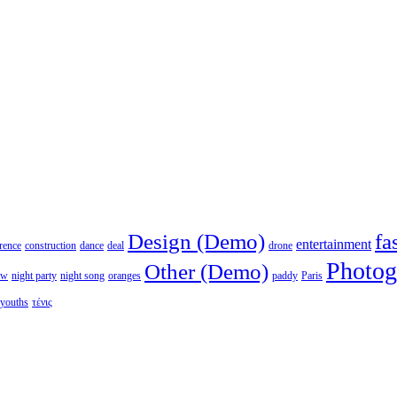
Design (Demo)
fa
entertainment
rence
construction
dance
deal
drone
Photog
Other (Demo)
ew
night party
night song
oranges
paddy
Paris
youths
τένις