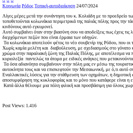



Κοινωνία
Ρόδος
Τοπική-αυτοδιοίκηση
24/07/2024
Λίγες μέρες μετά την συνάντηση του κ. Κολιάδη με το προεδρείο τ
τοποθετούνται κολωνάκια περιμετρικά της παλιάς πόλης προς την τ
κινδύνους αυτό εγκυμονεί.
Αυτό συμβαίνει όταν στην βιασύνη σου να αποδείξεις πως έχεις τις
διερχόμενων πεζών που είναι έρμαια των οδηγών.
Τα κολωνάκια αποτελούν φέτος το νέο σουβενίρ της Ρόδου, που οι το
Χωρίς καμία μελέτη και διαβούλευση, με σχεδιασμούς στο γόνατο 
χρώμα στην παραλιακή ζώνη της Παλιάς Πόλης, με αποτέλεσμα να προ
κυριολεξία παντελώς τα άτομα με ειδικές ανάγκες που μετακινούνται
Τα όσα αδιανόητα συμβαίνουν στην πόλη μας εν μέσω της τουριστι
αυτοκίνητα τους και να επισκεφτούν την Μεσαιωνική, με ό,τι αυτό σ
Εναλλακτικές λύσεις για την στάθμευση των οχημάτων, η δημοτική 
αποσυμφόρηση της κυκλοφορίας και το μόνο που κατάφερε είναι η ε
Κατά άλλα θέλουμε μια πόλη φιλική και προσβάσιμη για όλους χωρ
Post Views:
1.416