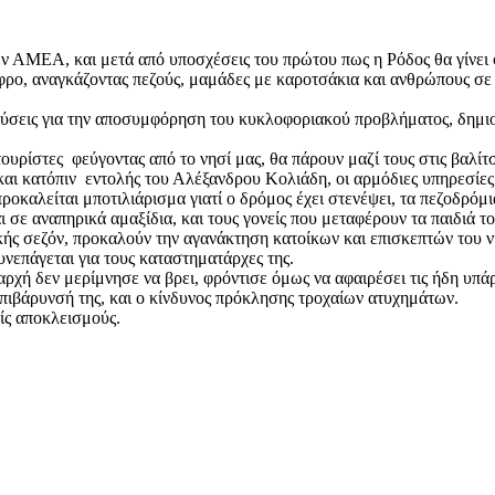
ων ΑΜΕΑ, και μετά από υποσχέσεις του πρώτου πως η Ρόδος θα γίνει 
άφρο, αναγκάζοντας πεζούς, μαμάδες με καροτσάκια και ανθρώπους σε
 λύσεις για την αποσυμφόρηση του κυκλοφοριακού προβλήματος, δημιο
υρίστες φεύγοντας από το νησί μας, θα πάρουν μαζί τους στις βαλίτσ
και κατόπιν εντολής του Αλέξανδρου Κολιάδη, οι αρμόδιες υπηρεσίε
καλείται μποτιλιάρισμα γιατί ο δρόμος έχει στενέψει, τα πεζοδρόμι
 σε αναπηρικά αμαξίδια, και τους γονείς που μεταφέρουν τα παιδιά τ
κής σεζόν, προκαλούν την αγανάκτηση κατοίκων και επισκεπτών του 
υνεπάγεται για τους καταστηματάρχες της.
αρχή δεν μερίμνησε να βρει, φρόντισε όμως να αφαιρέσει τις ήδη υπά
πιβάρυνσή της, και ο κίνδυνος πρόκλησης τροχαίων ατυχημάτων.
ίς αποκλεισμούς.