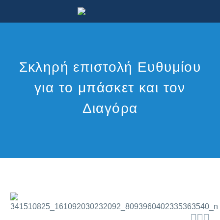
Σκληρή επιστολή Ευθυμίου
για το μπάσκετ και τον
Διαγόρα


