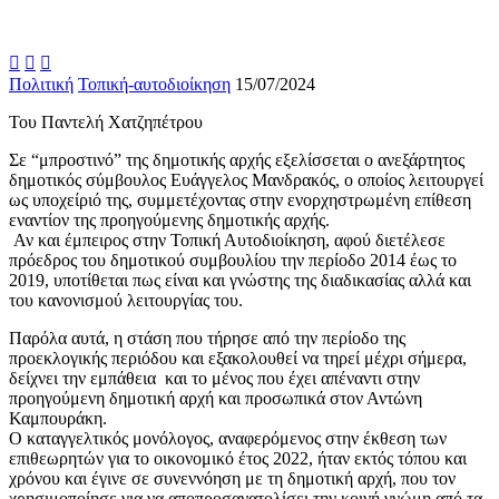



Πολιτική
Τοπική-αυτοδιοίκηση
15/07/2024
Του Παντελή Χατζηπέτρου
Σε “μπροστινό” της δημοτικής αρχής εξελίσσεται ο ανεξάρτητος
δημοτικός σύμβουλος Ευάγγελος Μανδρακός, ο οποίος λειτουργεί
ως υποχείριό της, συμμετέχοντας στην ενορχηστρωμένη επίθεση
εναντίον της προηγούμενης δημοτικής αρχής.
Αν και έμπειρος στην Τοπική Αυτοδιοίκηση, αφού διετέλεσε
πρόεδρος του δημοτικού συμβουλίου την περίοδο 2014 έως το
2019, υποτίθεται πως είναι και γνώστης της διαδικασίας αλλά και
του κανονισμού λειτουργίας του.
Παρόλα αυτά, η στάση που τήρησε από την περίοδο της
προεκλογικής περιόδου και εξακολουθεί να τηρεί μέχρι σήμερα,
δείχνει την εμπάθεια και το μένος που έχει απέναντι στην
προηγούμενη δημοτική αρχή και προσωπικά στον Αντώνη
Καμπουράκη.
Ο καταγγελτικός μονόλογος, αναφερόμενος στην έκθεση των
επιθεωρητών για το οικονομικό έτος 2022, ήταν εκτός τόπου και
χρόνου και έγινε σε συνεννόηση με τη δημοτική αρχή, που τον
χρησιμοποίησε για να αποπροσανατολίσει την κοινή γνώμη από τα