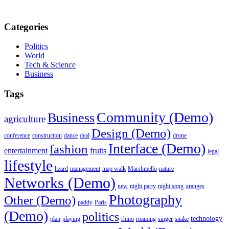
Categories
Politics
World
Tech & Science
Business
Tags
Community (Demo)
Business
agriculture
Design (Demo)
conference
construction
dance
deal
drone
Interface (Demo)
fashion
entertainment
fruits
legal
lifestyle
lizard
management
map walk
Marshmello
nature
Networks (Demo)
new
night party
night song
oranges
Photography
Other (Demo)
paddy
Paris
(Demo)
politics
technology
plan
playing
rhino
roaming
singer
snake