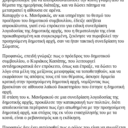
θέματα της ημερήσιας διάταξης, και να δώσει πάτημα να
μετατραπεί η αίθουσα σε αρένα.
Καταρχήν ο κ. Μανδρακός, αν και υπηρέτησε το θεσμό του
προέδρου του δημοτικού συμβουλίου, έδειξε ασέβεια
απροκάλυπτα, γιατί ενώ επρόκειτο για ειδική συνεδρίαση
λογοδοσίας της δημοτικής αρχής, που η θεματολογία της είναι
προκαθορισμένη και συγκεκριμένη, ξεκίνησε να πυροβολεί την
προηγούμενη δημοτική αρχή, σαν να ήταν τακτική συνεδρίαση του
Σώματος.
Προφανώς, επειδή γνώριζε πως ο πρόεδρος του δημοτικού
συμβουλίου, ο Κυριάκος Κασάπης, που λειτουργεί
αντιδημοκρατικά δεν επρόκειτο, όπως και έπραξε, να δώσει το
λόγο στα μέλη της μείζονος μειοψηφίας να τοποθετηθούν, και να
εκφράσουν τις απόψεις τους επί του θέματος, άσκησε δριμεία
κριτική στην προηγούμενη δημοτική αρχή, νομίζοντας πως
βρισκόταν σε αίθουσα λαϊκού δικαστηρίου που έστησε η δημοτική
αρχή.
Η στάση του κ. Μανδρακού σε μια συνεδρίαση λογοδοσίας της
δημοτικής αρχής, προκάλεσε την κατακραυγή των πολιτών, διότι
αποδεικνύεται περίτρανα πως έχει απωθημένα με την προηγούμενη
δημοτική αρχή, και στόχος της εκ νέου ενασχόλησής του με τα
κοινά, είναι ο ρεβανσισμός και η εκδίκηση.
Προφανώς δεν έχει αντιληφθεί πως ο ρόλος του είναι να αγωνίζεται