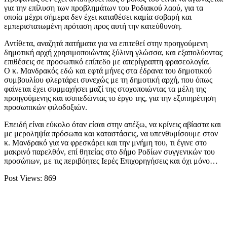
για την επίλυση των προβλημάτων του Ροδιακού λαού, για τα
οποία μέχρι σήμερα δεν έχει καταθέσει καμία σοβαρή και
εμπεριστατωμένη πρόταση προς αυτή την κατεύθυνση.
Αντίθετα, αναζητά πατήματα για να επιτεθεί στην προηγούμενη
δημοτική αρχή χρησιμοποιώντας ξύλινη γλώσσα, και εξαπολύοντας
επιθέσεις σε προσωπικό επίπεδο με απερίγραπτη φρασεολογία.
Ο κ. Μανδρακός εδώ και εφτά μήνες στα έδρανα του δημοτικού
συμβουλίου φλερτάρει συνεχώς με τη δημοτική αρχή, που όπως
φαίνεται έχει συμμαχήσει μαζί της στοχοποιώντας τα μέλη της
προηγούμενης και ισοπεδώντας το έργο της, για την εξυπηρέτηση
προσωπικών φιλοδοξιών.
Επειδή είναι εύκολο όταν είσαι στην απέξω, να κρίνεις αβίαστα και
με μεροληψία πρόσωπα και καταστάσεις, να υπενθυμίσουμε στον
κ. Μανδρακό για να φρεσκάρει και την μνήμη του, τι έγινε στο
μακρινό παρελθόν, επί θητείας στο δήμο Ροδίων συγγενικών του
προσώπων, με τις περιβόητες Ιερές Επιχορηγήσεις και όχι μόνο…
Post Views:
869