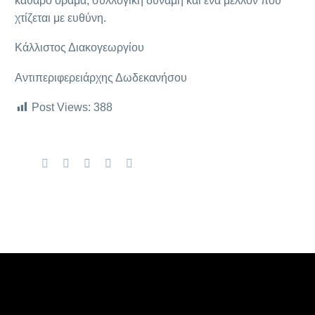
καθαρό όραμα, συλλογική δύναμη και ένα μέλλον που
χτίζεται με ευθύνη.
Κάλλιστος Διακογεωργίου
Αντιπεριφερειάρχης Δωδεκανήσου
Post Views:
388