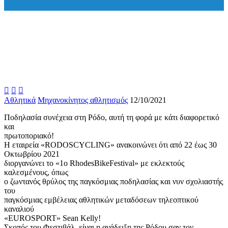



Αθλητικά
Μηχανοκίνητος αθλητισμός
12/10/2021
Ποδηλασία συνέχεια στη Ρόδο, αυτή τη φορά με κάτι διαφορετικό
και
πρωτοποριακό!
Η εταιρεία «RODOSCYCLING» ανακοινώνει ότι από 22 έως 30
Οκτωβρίου 2021
διοργανώνει το «1ο RhodesBikeFestival» με εκλεκτούς
καλεσμένους, όπως
ο ζωντανός θρύλος της παγκόσμιας ποδηλασίας και νυν σχολιαστής
του
παγκόσμιας εμβέλειας αθλητικών μεταδόσεων τηλεοπτικού
καναλιού
«EUROSPORT» Sean Kelly!
Σκοπός του Φεστιβάλ, είναι η ανάδειξη της Ρόδου σαν τον