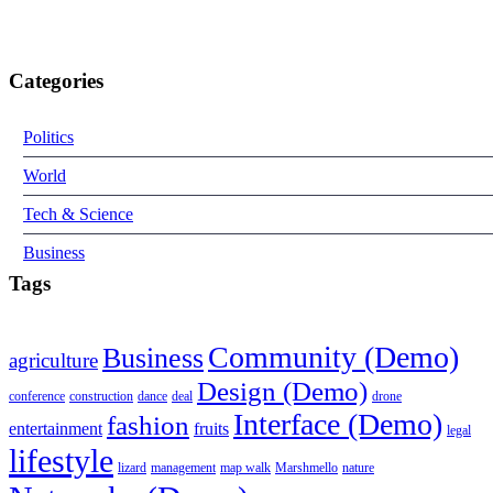
Categories
Politics
World
Tech & Science
Business
Tags
Community (Demo)
Business
agriculture
Design (Demo)
conference
construction
dance
deal
drone
Interface (Demo)
fashion
entertainment
fruits
legal
lifestyle
lizard
management
map walk
Marshmello
nature