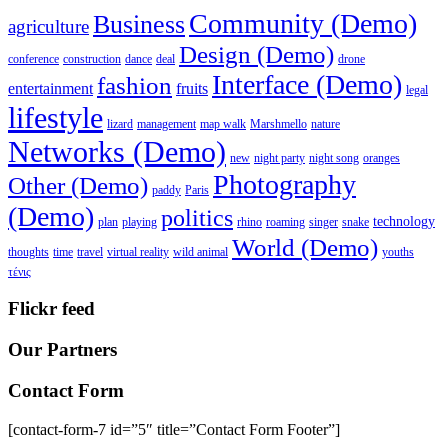
Community (Demo)
Business
agriculture
Design (Demo)
conference
construction
dance
deal
drone
Interface (Demo)
fashion
entertainment
fruits
legal
lifestyle
lizard
management
map walk
Marshmello
nature
Networks (Demo)
new
night party
night song
oranges
Photography
Other (Demo)
paddy
Paris
(Demo)
politics
technology
plan
playing
rhino
roaming
singer
snake
World (Demo)
thoughts
time
travel
virtual reality
wild animal
youths
τένις
Flickr feed
Our Partners
Contact Form
[contact-form-7 id=”5″ title=”Contact Form Footer”]