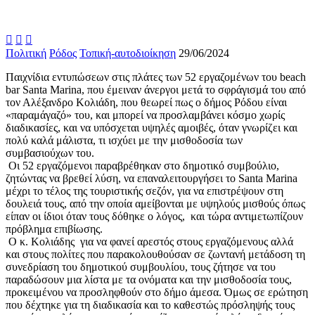



Πολιτική
Ρόδος
Τοπική-αυτοδιοίκηση
29/06/2024
Παιχνίδια εντυπώσεων στις πλάτες των 52 εργαζομένων του beach
bar Santa Marina, που έμειναν άνεργοι μετά το σφράγισμά του από
τον Αλέξανδρο Κολιάδη, που θεωρεί πως ο δήμος Ρόδου είναι
«παραμάγαζό» του, και μπορεί να προσλαμβάνει κόσμο χωρίς
διαδικασίες, και να υπόσχεται υψηλές αμοιβές, όταν γνωρίζει και
πολύ καλά μάλιστα, τι ισχύει με την μισθοδοσία των
συμβασιούχων του.
Οι 52 εργαζόμενοι παραβρέθηκαν στο δημοτικό συμβούλιο,
ζητώντας να βρεθεί λύση, να επαναλειτουργήσει το Santa Marina
μέχρι το τέλος της τουριστικής σεζόν, για να επιστρέψουν στη
δουλειά τους, από την οποία αμείβονται με υψηλούς μισθούς όπως
είπαν οι ίδιοι όταν τους δόθηκε ο λόγος, και τώρα αντιμετωπίζουν
πρόβλημα επιβίωσης.
Ο κ. Κολιάδης για να φανεί αρεστός στους εργαζόμενους αλλά
και στους πολίτες που παρακολουθούσαν σε ζωντανή μετάδοση τη
συνεδρίαση του δημοτικού συμβουλίου, τους ζήτησε να του
παραδώσουν μια λίστα με τα ονόματα και την μισθοδοσία τους,
προκειμένου να προσληφθούν στο δήμο άμεσα. Όμως σε ερώτηση
που δέχτηκε για τη διαδικασία και το καθεστώς πρόσληψής τους