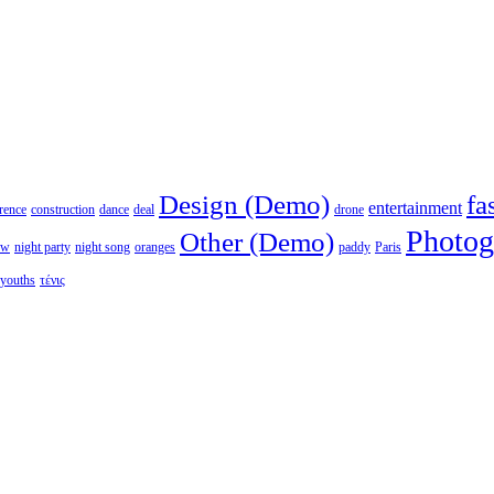
Design (Demo)
fa
entertainment
rence
construction
dance
deal
drone
Photog
Other (Demo)
ew
night party
night song
oranges
paddy
Paris
youths
τένις