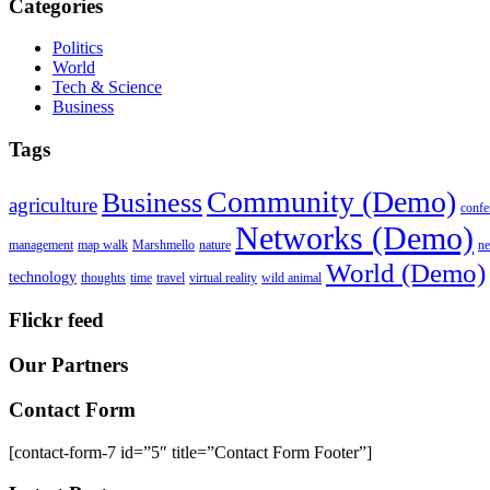
Categories
Politics
World
Tech & Science
Business
Tags
Community (Demo)
Business
agriculture
confe
Networks (Demo)
management
map walk
Marshmello
nature
n
World (Demo)
technology
thoughts
time
travel
virtual reality
wild animal
Flickr feed
Our Partners
Contact Form
[contact-form-7 id=”5″ title=”Contact Form Footer”]