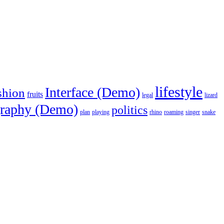
lifestyle
Interface (Demo)
shion
fruits
legal
lizard
raphy (Demo)
politics
plan
playing
rhino
roaming
singer
snake