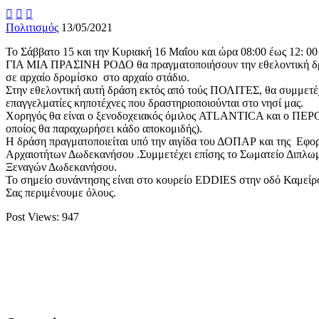



Πολιτισμός
13/05/2021
Το Σάββατο 15 και την Κυριακή 16 Μαΐου και ώρα 08:00 έως 12: 
ΓΙΑ ΜΙΑ ΠΡΑΣΙΝΗ ΡΟΔΟ θα πραγματοποιήσουν την εθελοντική δ
σε αρχαίο δρομίσκο στο αρχαίο στάδιο.
Στην εθελοντική αυτή δράση εκτός από τούς ΠΟΛΙΤΕΣ, θα συμμετέ
επαγγελματίες κηποτέχνες που δραστηριοποιούνται στο νησί μας.
Χορηγός θα είναι ο ξενοδοχειακός όμιλος ATLANTICA και ο Π
οποίος θα παραχωρήσει κάδο αποκομιδής).
Η δράση πραγματοποιείται υπό την αιγίδα του ΔΟΠΑΡ και της Εφορ
Αρχαιοτήτων Δωδεκανήσου .Συμμετέχει επίσης το Σωματείο Διπλ
Ξεναγών Δωδεκανήσου.
Το σημείο συνάντησης είναι στο κουρείο EDDIES στην οδό Καμείρ
Σας περιμένουμε όλους.
Post Views:
947