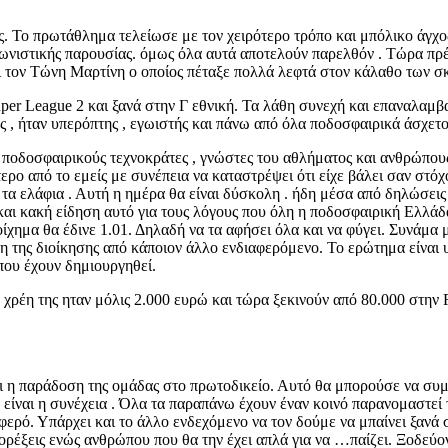
. Το πρωτάθλημα τελείωσε με τον χειρότερο τρόπο και μπόλικο άγχος 
γωνιστικής παρουσίας. όμως όλα αυτά αποτελούν παρελθόν . Τώρα πρέπ
νι τον Τώνη Μαρτίνη ο οποίος πέταξε πολλά λεφτά στον κάλαθο των σ
per League 2 και ξανά στην Γ εθνική. Τα λάθη συνεχή και επαναλαμβ
ς , ήταν υπερόπτης , εγωιστής και πάνω από όλα ποδοσφαιρικά άσχετο
υ ποδοσφαιρικούς τεχνοκράτες , γνώστες του αθλήματος και ανθρώπο
ρο από το εμείς με συνέπεια να καταστρέψει ότι είχε βάλει σαν στόχο
ια τα ελάφια . Αυτή η ημέρα θα είναι δύσκολη . ήδη μέσα από δηλώσεις
ς και κακή είδηση αυτό για τους λόγους που όλη η ποδοσφαιρική Ελλάδ
οίχημα θα έδινε 1.01. Δηλαδή να τα αφήσει όλα και να φύγει. Συνάμα 
ψη της διοίκησης από κάποιον άλλο ενδιαφερόμενο. Το ερώτημα είναι 
που έχουν δημιουργηθεί.
 χρέη της ηταν μόλις 2.000 ευρώ και τώρα ξεκινούν από 80.000 στη
ι η παράδοση της ομάδας στο πρωτοδικείο. Αυτό θα μπορούσε να συμ
 θα είναι η συνέχεια . Όλα τα παραπάνω έχουν έναν κοινό παρανομαστ
φερό. Υπάρχει και το άλλο ενδεχόμενο να τον δούμε να μπαίνει ξανά 
 ορέξεις ενώς ανθρώπου που θα την έχει απλά για να …παίζει. Ξοδεύο