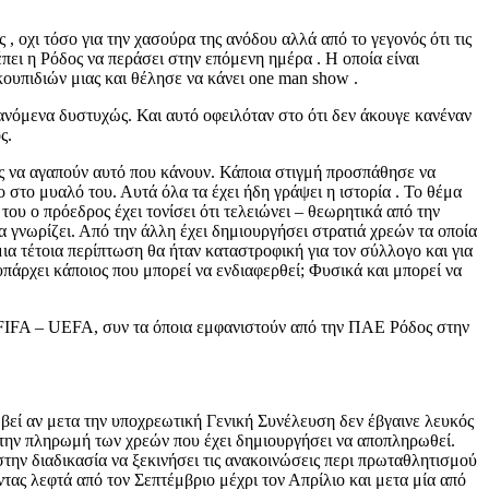
, οχι τόσο για την χασούρα της ανόδου αλλά από το γεγονός ότι τις
ει η Ρόδος να περάσει στην επόμενη ημέρα . Η οποία είναι
κουπιδιών μιας και θέλησε να κάνει one man show .
ανόμενα δυστυχώς. Και αυτό οφειλόταν στο ότι δεν άκουγε κανέναν
ς.
υς να αγαπούν αυτό που κάνουν. Κάποια στιγμή προσπάθησε να
 στο μυαλό του. Αυτά όλα τα έχει ήδη γράψει η ιστορία . Το θέμα
 του ο πρόεδρος έχει τονίσει ότι τελειώνει – θεωρητικά από την
α γνωρίζει. Από την άλλη έχει δημιουργήσει στρατιά χρεών τα οποία
μια τέτοια περίπτωση θα ήταν καταστροφική για τον σύλλογο και για
υπάρχει κάποιος που μπορεί να ενδιαφερθεί; Φυσικά και μπορεί να
ν FIFA – UEFA, συν τα όποια εμφανιστούν από την ΠΑΕ Ρόδος στην
βεί αν μετα την υποχρεωτική Γενική Συνέλευση δεν έβγαινε λευκός
εί την πληρωμή των χρεών που έχει δημιουργήσει να αποπληρωθεί.
στην διαδικασία να ξεκινήσει τις ανακοινώσεις περι πρωταθλητισμού
ντας λεφτά από τον Σεπτέμβριο μέχρι τον Απρίλιο και μετα μία από