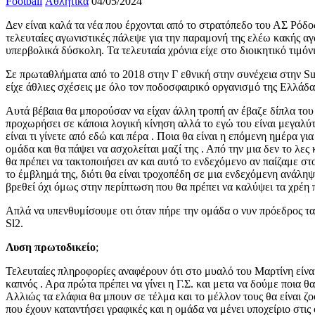
Football
Αθλητικά
04/05/2024
Δεν είναι καλά τα νέα που έρχονται από το στρατόπεδο του ΑΣ Ρόδος
τελευταίες αγωνιστικές πάλεψε για την παραμονή της ελέω κακής α
υπερβολικά δύσκολη. Τα τελευταία χρόνια είχε στο διοικητικό τιμό
Σε πρωταθλήματα από το 2018 στην Γ εθνική στην συνέχεια στην Su
είχε άθλιες σχέσεις με όλο τον ποδοσφαιρικό οργανισμό της Ελλάδα
Αυτά βέβαια θα μπορούσαν να είχαν άλλη τροπή αν έβαζε δίπλα το
προχωρήσει σε κάποια λογική κίνηση αλλά το εγώ του είναι μεγαλύτε
είναι τι γίνετε από εδώ και πέρα . Ποια θα είναι η επόμενη ημέρα γ
ομάδα και θα πάψει να ασχολείται μαζί της . Από την μια δεν το λε
θα πρέπει να τακτοποιήσει αν και αυτό το ενδεχόμενο αν παίζαμε στ
το έμβλημά της, διότι θα είναι τροχοπέδη σε μια ενδεχόμενη ανάλη
βρεθεί όχι όμως στην περίπτωση που θα πρέπει να καλύψει τα χρέη 
Απλά να υπενθυμίσουμε οτι όταν πήρε την ομάδα ο νυν πρόεδρος τα
Sl2.
Λυση πρωτοδικείο
;
Τελευταίες πληροφορίες αναφέρουν ότι στο μυαλό του Μαρτίνη είνα
καπνός . Αρα πρώτα πρέπει να γίνει η Γ.Σ. και μετα να δούμε ποια
Αλλιώς τα ελάφια θα μπουν σε τέλμα και το μέλλον τους θα είναι ζο
που έχουν καταντήσει γραφικές και η ομάδα να μένει υποχείριο στις