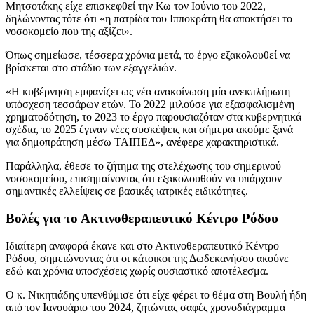
Μητσοτάκης είχε επισκεφθεί την Κω τον Ιούνιο του 2022,
δηλώνοντας τότε ότι «η πατρίδα του Ιπποκράτη θα αποκτήσει το
νοσοκομείο που της αξίζει».
Όπως σημείωσε, τέσσερα χρόνια μετά, το έργο εξακολουθεί να
βρίσκεται στο στάδιο των εξαγγελιών.
«Η κυβέρνηση εμφανίζει ως νέα ανακοίνωση μία ανεκπλήρωτη
υπόσχεση τεσσάρων ετών. Το 2022 μιλούσε για εξασφαλισμένη
χρηματοδότηση, το 2023 το έργο παρουσιαζόταν στα κυβερνητικά
σχέδια, το 2025 έγιναν νέες συσκέψεις και σήμερα ακούμε ξανά
για δημοπράτηση μέσω ΤΑΙΠΕΔ», ανέφερε χαρακτηριστικά.
Παράλληλα, έθεσε το ζήτημα της στελέχωσης του σημερινού
νοσοκομείου, επισημαίνοντας ότι εξακολουθούν να υπάρχουν
σημαντικές ελλείψεις σε βασικές ιατρικές ειδικότητες.
Βολές για το Ακτινοθεραπευτικό Κέντρο Ρόδου
Ιδιαίτερη αναφορά έκανε και στο Ακτινοθεραπευτικό Κέντρο
Ρόδου, σημειώνοντας ότι οι κάτοικοι της Δωδεκανήσου ακούνε
εδώ και χρόνια υποσχέσεις χωρίς ουσιαστικό αποτέλεσμα.
Ο κ. Νικητιάδης υπενθύμισε ότι είχε φέρει το θέμα στη Βουλή ήδη
από τον Ιανουάριο του 2024, ζητώντας σαφές χρονοδιάγραμμα