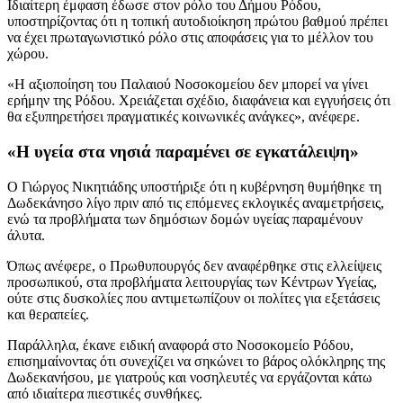
Ιδιαίτερη έμφαση έδωσε στον ρόλο του Δήμου Ρόδου,
υποστηρίζοντας ότι η τοπική αυτοδιοίκηση πρώτου βαθμού πρέπει
να έχει πρωταγωνιστικό ρόλο στις αποφάσεις για το μέλλον του
χώρου.
«Η αξιοποίηση του Παλαιού Νοσοκομείου δεν μπορεί να γίνει
ερήμην της Ρόδου. Χρειάζεται σχέδιο, διαφάνεια και εγγυήσεις ότι
θα εξυπηρετήσει πραγματικές κοινωνικές ανάγκες», ανέφερε.
«Η υγεία στα νησιά παραμένει σε εγκατάλειψη»
Ο Γιώργος Νικητιάδης υποστήριξε ότι η κυβέρνηση θυμήθηκε τη
Δωδεκάνησο λίγο πριν από τις επόμενες εκλογικές αναμετρήσεις,
ενώ τα προβλήματα των δημόσιων δομών υγείας παραμένουν
άλυτα.
Όπως ανέφερε, ο Πρωθυπουργός δεν αναφέρθηκε στις ελλείψεις
προσωπικού, στα προβλήματα λειτουργίας των Κέντρων Υγείας,
ούτε στις δυσκολίες που αντιμετωπίζουν οι πολίτες για εξετάσεις
και θεραπείες.
Παράλληλα, έκανε ειδική αναφορά στο Νοσοκομείο Ρόδου,
επισημαίνοντας ότι συνεχίζει να σηκώνει το βάρος ολόκληρης της
Δωδεκανήσου, με γιατρούς και νοσηλευτές να εργάζονται κάτω
από ιδιαίτερα πιεστικές συνθήκες.