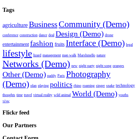
Tags
Community (Demo)
Business
agriculture
Design (Demo)
conference
construction
dance
deal
drone
Interface (Demo)
fashion
entertainment
fruits
legal
lifestyle
lizard
management
map walk
Marshmello
nature
Networks (Demo)
new
night party
night song
oranges
Photography
Other (Demo)
paddy
Paris
(Demo)
politics
technology
plan
playing
rhino
roaming
singer
snake
World (Demo)
thoughts
time
travel
virtual reality
wild animal
youths
τένις
Flickr feed
Our Partners
Contact Form