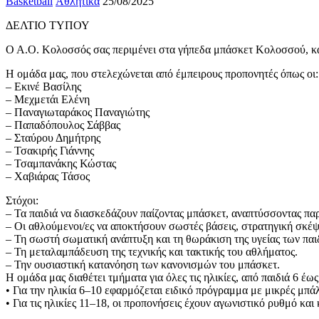
Basketball
Αθλητικά
25/08/2025
ΔΕΛΤΙΟ ΤΥΠΟΥ
Ο Α.Ο. Κολοσσός σας περιμένει στα γήπεδα μπάσκετ Κολοσσού, καθη
Η ομάδα μας, που στελεχώνεται από έμπειρους προπονητές όπως οι:
– Εκινέ Βασίλης
– Μεχμετάι Ελένη
– Παναγιωταράκος Παναγιώτης
– Παπαδόπουλος Σάββας
– Σταύρου Δημήτρης
– Τσακιρής Γιάννης
– Τσαμπανάκης Κώστας
– Χαβιάρας Τάσος
Στόχοι:
– Τα παιδιά να διασκεδάζουν παίζοντας μπάσκετ, αναπτύσσοντας πα
– Οι αθλούμενοι/ες να αποκτήσουν σωστές βάσεις, στρατηγική σκέψ
– Τη σωστή σωματική ανάπτυξη και τη θωράκιση της υγείας των παι
– Τη μεταλαμπάδευση της τεχνικής και τακτικής του αθλήματος.
– Την ουσιαστική κατανόηση των κανονισμών του μπάσκετ.
Η ομάδα μας διαθέτει τμήματα για όλες τις ηλικίες, από παιδιά 6 έως
• Για την ηλικία 6–10 εφαρμόζεται ειδικό πρόγραμμα με μικρές μπά
• Για τις ηλικίες 11–18, οι προπονήσεις έχουν αγωνιστικό ρυθμό 