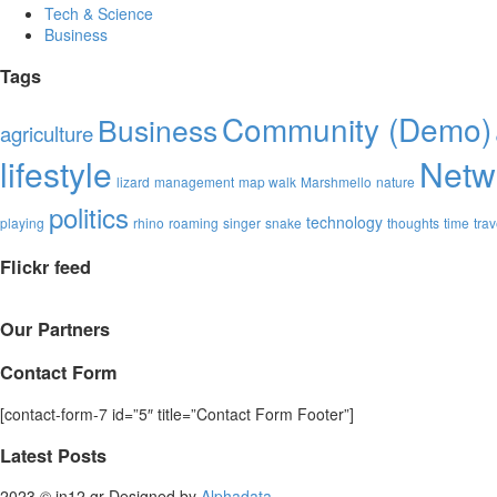
Tech & Science
Business
Tags
Community (Demo)
Business
agriculture
lifestyle
Netw
lizard
management
map walk
Marshmello
nature
politics
technology
playing
rhino
roaming
singer
snake
thoughts
time
trav
Flickr feed
Our Partners
Contact Form
[contact-form-7 id=”5″ title=”Contact Form Footer”]
Latest Posts
2023 © in12.gr Designed by
Alphadata