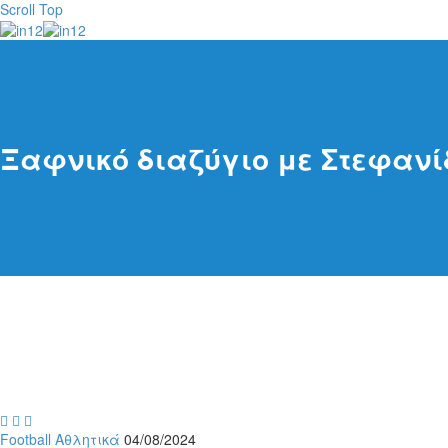
Scroll Top
Ξαφνικό διαζύγιο με Στεφανίδ



Football
Αθλητικά
04/08/2024