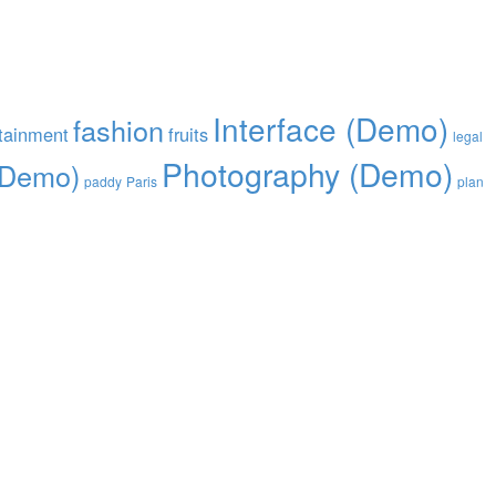
Interface (Demo)
fashion
tainment
fruits
legal
Photography (Demo)
(Demo)
paddy
Paris
plan