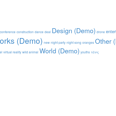
Design (Demo)
enter
conference
construction
dance
deal
drone
orks (Demo)
Other 
new
night party
night song
oranges
World (Demo)
el
virtual reality
wild animal
youths
τένις