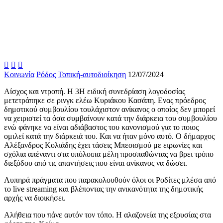



Κοινωνία
Ρόδος
Τοπική-αυτοδιοίκηση
12/07/2024
Αίσχος και ντροπή. Η 3Η ειδική συνεδρίαση λογοδοσίας
μετετράπηκε σε ρινγκ ελέω Κυριάκου Κασάπη. Ενας πρόεδρος
δημοτικού συμβουλίου τουλάχιστον ανίκανος ο οποίος δεν μπορεί
να χειριστεί τα όσα συμβαίνουν κατά την διάρκεια του συμβουλίου
ενώ φάνηκε να είναι αδιάβαστος του κανονισμού για το ποιος
ομιλεί κατά την διάρκειά του. Και να ήταν μόνο αυτό. Ο δήμαρχος
Αλέξανδρος Κολιάδης έχει τάσεις Μπεοισμού με ειρωνίες και
σχόλια απέναντι στα υπόλοιπα μέλη προσπαθώντας να βρει τρόπο
διεξόδου από τις απαντήσεις που είναι ανίκανος να δώσει.
Λυπηρά πράγματα που παρακολουθούν όλοι οι Ροδίτες μλέσα από
το live streaming και βλέποντας την ανικανότητα της δημοτικής
αρχής να διοικήσει.
Αλήθεια που πάνε αυτόν τον τόπο. Η αλαζονεία της εξουσίας στα