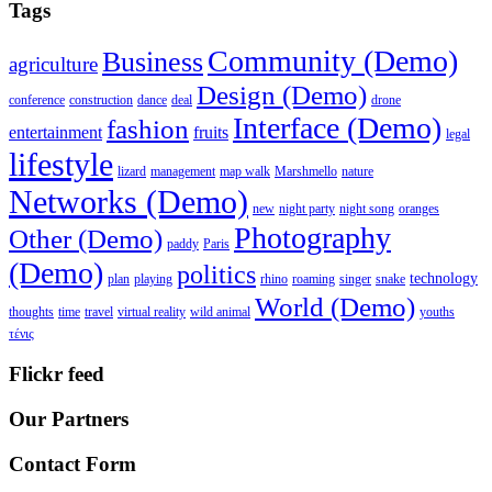
Tags
Community (Demo)
Business
agriculture
Design (Demo)
conference
construction
dance
deal
drone
Interface (Demo)
fashion
entertainment
fruits
legal
lifestyle
lizard
management
map walk
Marshmello
nature
Networks (Demo)
new
night party
night song
oranges
Photography
Other (Demo)
paddy
Paris
(Demo)
politics
technology
plan
playing
rhino
roaming
singer
snake
World (Demo)
thoughts
time
travel
virtual reality
wild animal
youths
τένις
Flickr feed
Our Partners
Contact Form