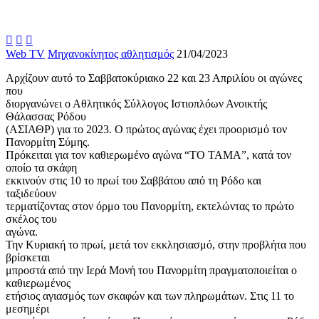



Web TV
Μηχανοκίνητος αθλητισμός
21/04/2023
Αρχίζουν αυτό το Σαββατοκύριακο 22 και 23 Απριλίου οι αγώνες
που
διοργανώνει ο Αθλητικός Σύλλογος Ιστιοπλόων Ανοικτής
Θάλασσας Ρόδου
(ΑΣΙΑΘΡ) για το 2023. Ο πρώτος αγώνας έχει προορισμό τον
Πανορμίτη Σύμης.
Πρόκειται για τον καθιερωμένο αγώνα “ΤΟ ΤΑΜΑ”, κατά τον
οποίο τα σκάφη
εκκινούν στις 10 το πρωί του Σαββάτου από τη Ρόδο και
ταξιδεύουν
τερματίζοντας στον όρμο του Πανορμίτη, εκτελώντας το πρώτο
σκέλος του
αγώνα.
Την Κυριακή το πρωί, μετά τον εκκλησιασμό, στην προβλήτα που
βρίσκεται
μπροστά από την Ιερά Μονή του Πανορμίτη πραγματοποιείται ο
καθιερωμένος
ετήσιος αγιασμός των σκαφών και των πληρωμάτων. Στις 11 το
μεσημέρι