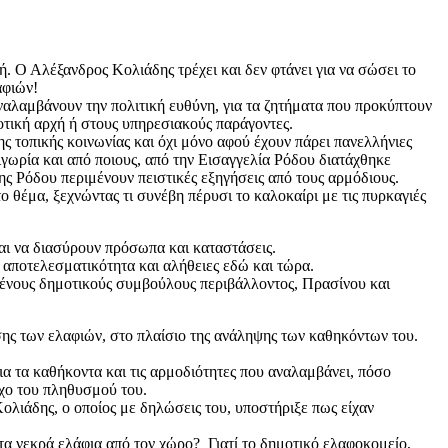
ή. Ο Αλέξανδρος Κολιάδης τρέχει και δεν φτάνει για να σώσει το
αφιών!
αναλαμβάνουν την πολιτική ευθύνη, για τα ζητήματα που προκύπτουν
οτική αρχή ή στους υπηρεσιακούς παράγοντες.
ς τοπικής κοινωνίας και όχι μόνο αφού έχουν πάρει πανελλήνιες
ιγωρία και από ποιους, από την Εισαγγελία Ρόδου διατάχθηκε
ης Ρόδου περιμένουν πειστικές εξηγήσεις από τους αρμόδιους.
θέμα, ξεχνώντας τι συνέβη πέρυσι το καλοκαίρι με τις πυρκαγιές
αι να διασύρουν πρόσωπα και καταστάσεις.
, αποτελεσματικότητα και αλήθειες εδώ και τώρα.
ένους δημοτικούς συμβούλους περιβάλλοντος, Πρασίνου και
σης των ελαφιών, στο πλαίσιο της ανάληψης των καθηκόντων του.
ια τα καθήκοντα και τις αρμοδιότητες που αναλαμβάνει, πόσο
γχο του πληθυσμού του.
λιάδης, ο οποίος με δηλώσεις του, υποστήριξε πως είχαν
 τα νεκρά ελάφια από τον χώρο? Γιατί το δημοτικό ελαφοκομείο,