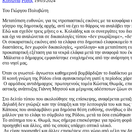
Κοινωνία
Ρόδος
19/03/2024
Του Γιώργου Πολυβώτη
Μετατόπιση ευθυνών, για τις ντροπιαστικές εικόνες με τα κουφάρια
γόητρο της δημοτικής αρχής, αντί να έχει το θάρρος να αναλάβει την
Εδώ και σχεδόν τρεις μήνες ο κ. Κολιάδης και οι συνεργάτες του δι
και όχι να αναλώνεται σε δικαιολογίες τύπου «δεν γνωρίζουμε», «δ
Οι σοκαριστικές εικόνες από τα ελάφια στο δημοτικό ελαφοκομείο π
διαστάσεις, δεν χωρούν δικαιολογίες, «μισόλογα» και μετατόπιση ε
προκαταρτική εξέταση για τα νεκρά ελάφια μετά την αναφορά που έκ
Μάλιστα ο δήμαρχος εμφανίστηκε ενοχλημένος από την ανάρτηση των
στο νησί μας.
Όταν οι γνωστοί- άγνωστοι καθημερινά βομβάρδιζαν το διαδίκτυο μ
Η κοινή γνώμη της Ρόδου είναι αγανακτισμένη γιατί η περίοδος χάρι
Ο αρμόδιος αντιδήμαρχος πρωτογενούς τομέα Κώστας Θωμάς, επισκ
αστικής ανάπτυξης Γιάννη Μητσού και μέριμνας αδέσποτων ζώων 
Στο δελτίο τύπου που ακολούθησε της επίσκεψης, αναφέρεται μεταξ
Δηλαδή δεν γνώριζε καν την ύπαρξη και την λειτουργία του και πως
Κάποιος που αναλαμβάνει μια δημόσια θέση ευθύνης, συνήθως ο ίδιος
μάλλον για το ελάφι το σύμβολο της Ρόδου, μετά τα όσα ειπώθηκαν 
Το ατόπημα του κ. Θωμά, πως σήμερα επισκέφτηκε για πρώτη φορά τ
προηγηθεί και άλλες, από τις οποίες υπάρχει οπτικό υλικό.
Αν είχαν προηγηθεί και άλλες επισκέψεις στο χώρο από μέλη της δη