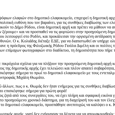
 ψόφιων ελαφιών στο δημοτικό ελαφοκομείο, επιχειρεί η δημοτική αρχ
 πολιτική ευθύνη που τον βαραίνει, για τις συνθήκες διαβίωσης των ελ
οικούν το Δήμο Ρόδου, είναι δημοτική αρχή και πρέπει να μάθουν να 
εν ξέρουμε» και να προσπαθεί να τις φορτώσει στην προηγούμενη δημ
ου λειτουργεί στο Ροδίνι, και προκάλεσαν την οργισμένη αντίδραση τη
υθυνών. Ο κ. Κολιάδης διέταξε ΕΔΕ, για να διαπιστωθεί αν υπήρχε ολ
ανε η πρόεδρος της Φιλοζωικής Ρόδου Γιούλα Διμέλη και οι πολίτες τ
 επίμαχων φωτογραφιών στο διαδίκτυο, τη δημοσιότητα που πήρε το 
ε πικρόχολα σχόλια για να πλήξουν την προηγούμενη δημοτική αρχή κ
τος της δημοτικής αρχής έχει τελειώσει και πλέον απαιτεί σοβαρότητα
έφτηκε σήμερα το πρωί το δημοτικό ελαφοκομείο με τους εντεταλμ
συντροφιάς Μιχάλη Θωμάτο.
ύ άλλων, πως ο κ. Θωμάς δεν ήταν ενήμερος για τις συνθήκες διαβίω
 το επισκέφτηκε σήμερα για πρώτη φορά!
 ζητά από τους συνεργάτες του, να έχει πλήρη και σφαιρική εικόνα γ
το προηγούμενο χρονικό διάστημα, για τη διαχείρισή του και τον έλε
ο δημοτικό ελαφοκομείο, προσπάθησε ανεπιτυχώς να καλύψει ο κ. Κο
μοτικής αρχής, γιατί δεν ενήργησαν τα δέοντα για να απομακρυνθούν