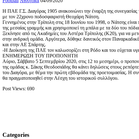
Football
Αθλητικά
04/09/2020
Η ΠΑΕ Γ.Σ. Διαγόρας 1905 ανακοινώνει την έναρξη της συνεγασίας 
με τον 22χρονο ποδοσφαιριστή Θεοχάρη Νάτση.
Γεννημένος στην Τρίπολη στις 18 Ιουνίου του 1998, ο Νάτσης είναι 
της μεσαίας γραμμής και χρησιμοποιεί τη μπάλα με τα δύο του πόδια
Ξεκίνησε από τις Ακαδημίες του Αστέρα Τρίπολης (Κ20), για να με
στην ανδρική ομάδα. Αργότερα, δόθηκε δανεικός στον Παναρκαδικό
και στην ΑΕ Σπάρτης.
-Η Διοίκηση της ΠΑΕ τον καλωσορίζει στη Ρόδο και του εύχεται υγεί
ΕΝΗΜΕΡΩΣΗ ΤΟΥ ΠΡΟΠΟΝΗΤΗ
Αύριο, Σάββατο 5 Σεπτεμβρίου 2020, στις 12 το μεσημέρι, ο προπο
της ομάδας κ. Σάκης Θεοδοσιάδης θα κάνει δηλώσεις στους ρεπόρτ
του Διαγόρα, με θέμα την πρώτη εβδομάδα της προετοιμασίας. Η σ
θα πραγματοποιηθεί στην Λέσχη του ιστορικού συλλόγου.
Post Views:
690
Categories