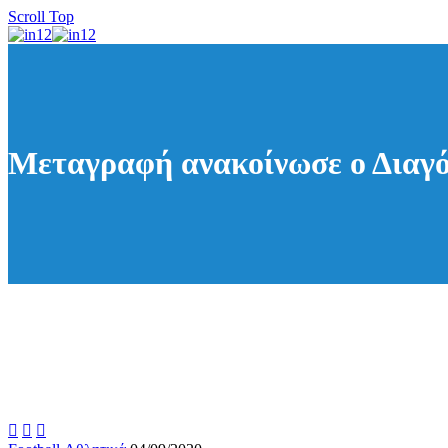
Scroll Top
Μεταγραφή ανακοίνωσε ο Διαγ


