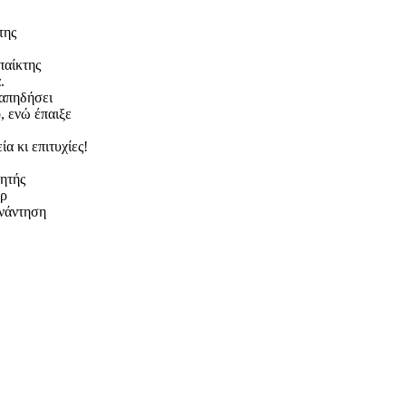
της
παίκτης
.
ταπηδήσει
, ενώ έπαιξε
α κι επιτυχίες!
νητής
ερ
υνάντηση