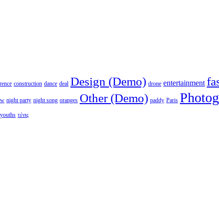
Design (Demo)
fa
entertainment
rence
construction
dance
deal
drone
Photog
Other (Demo)
ew
night party
night song
oranges
paddy
Paris
youths
τένις