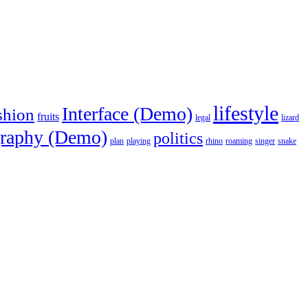
lifestyle
Interface (Demo)
shion
fruits
legal
lizard
raphy (Demo)
politics
plan
playing
rhino
roaming
singer
snake