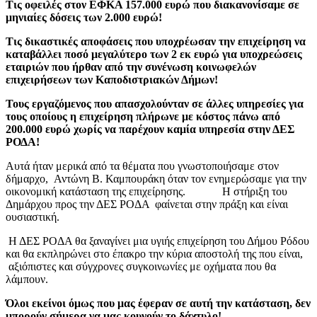
Τις οφειλές στον ΕΦΚΑ 157.000 ευρώ που διακανονίσαμε σε
μηνιαίες δόσεις των 2.000 ευρώ!
Τις δικαστικές αποφάσεις που υποχρέωσαν την επιχείρηση να
καταβάλλει ποσό μεγαλύτερο των 2 εκ ευρώ για υποχρεώσεις
εταιριών που ήρθαν από την συνένωση κοινωφελών
επιχειρήσεων των Καποδιστριακών Δήμων!
Τους εργαζόμενος που απασχολούνταν σε άλλες υπηρεσίες για
τους οποίους η επιχείρηση πλήρωνε με κόστος πάνω από
200.000 ευρώ χωρίς να παρέχουν καμία υπηρεσία στην ΔΕΣ
ΡΟΔΑ!
Αυτά ήταν μερικά από τα θέματα που γνωστοποιήσαμε στον
δήμαρχο, Αντώνη Β. Καμπουράκη όταν τον ενημερώσαμε για την
οικονομική κατάσταση της επιχείρησης. Η στήριξη του
Δημάρχου προς την ΔΕΣ ΡΟΔΑ φαίνεται στην πράξη και είναι
ουσιαστική.
Η ΔΕΣ ΡΟΔΑ θα ξαναγίνει μια υγιής επιχείρηση του Δήμου Ρόδου
και θα εκπληρώνει στο έπακρο την κύρια αποστολή της που είναι,
αξιόπιστες και σύγχρονες συγκοινωνίες με οχήματα που θα
λάμπουν.
Όλοι εκείνοι όμως που μας έφεραν σε αυτή την κατάσταση, δεν
μπορούν σήμερα να μας κουνούν το δάχτυλο!