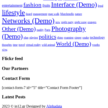
Interface (Demo)
fashion
entertainment
fruits
legal
lifestyle
lizard
management
map walk
Marshmello
nature
Networks (Demo)
new
night party
night song
oranges
Photography
Other (Demo)
paddy
Paris
(Demo)
politics
technology
plan
playing
rhino
roaming
singer
snake
World (Demo)
thoughts
time
travel
virtual reality
wild animal
youths
τένις
Flickr feed
Our Partners
Contact Form
[contact-form-7 id=”5″ title=”Contact Form Footer”]
Latest Posts
2023 © in12.gr Designed by
Alphadata