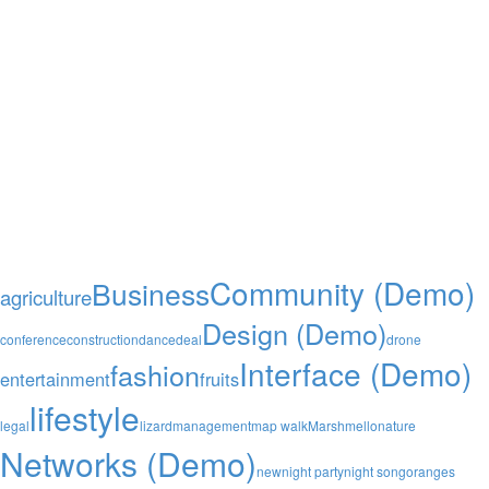
Community (Demo)
Business
agriculture
Design (Demo)
conference
construction
dance
deal
drone
Interface (Demo)
fashion
entertainment
fruits
lifestyle
legal
lizard
management
map walk
Marshmello
nature
Networks (Demo)
new
night party
night song
oranges