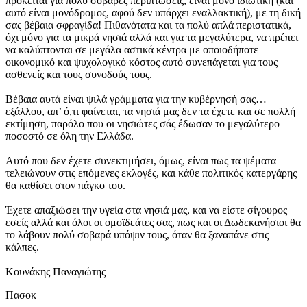
πρόκειται για πολύ σοβαρές περιπτώσεις, είναι μόνο ιδιωτική (και
αυτό είναι μονόδρομος, αφού δεν υπάρχει εναλλακτική), με τη δική
σας βέβαια σφραγίδα! Πιθανότατα και τα πολύ απλά περιστατικά,
όχι μόνο για τα μικρά νησιά αλλά και για τα μεγαλύτερα, να πρέπει
να καλύπτονται σε μεγάλα αστικά κέντρα με οποιοδήποτε
οικονομικό και ψυχολογικό κόστος αυτό συνεπάγεται για τους
ασθενείς και τους συνοδούς τους.
Βέβαια αυτά είναι ψιλά γράμματα για την κυβέρνησή σας…
εξάλλου, απ’ ό,τι φαίνεται, τα νησιά μας δεν τα έχετε και σε πολλή
εκτίμηση, παρόλο που οι νησιώτες σάς έδωσαν το μεγαλύτερο
ποσοστό σε όλη την Ελλάδα.
Αυτό που δεν έχετε συνεκτιμήσει, όμως, είναι πως τα ψέματα
τελειώνουν στις επόμενες εκλογές, και κάθε πολιτικός κατεργάρης
θα καθίσει στον πάγκο του.
Έχετε απαξιώσει την υγεία στα νησιά μας, και να είστε σίγουρος
εσείς αλλά και όλοι οι ομοϊδεάτες σας, πως και οι Δωδεκανήσιοι θα
το λάβουν πολύ σοβαρά υπόψιν τους, όταν θα ξαναπάνε στις
κάλπες.
Κουνάκης Παναγιώτης
Πασοκ