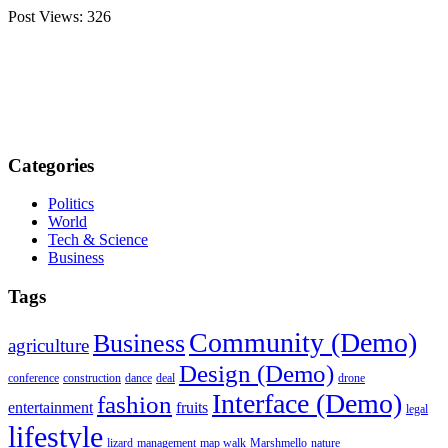
Post Views:
326
Categories
Politics
World
Tech & Science
Business
Tags
Community (Demo)
Business
agriculture
Design (Demo)
conference
construction
dance
deal
drone
Interface (Demo)
fashion
entertainment
fruits
legal
lifestyle
lizard
management
map walk
Marshmello
nature