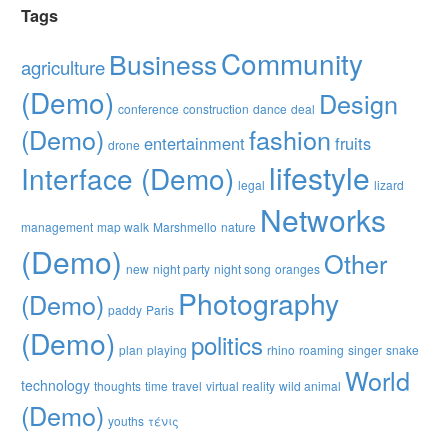
Tags
Community
Business
agriculture
(Demo)
Design
conference
construction
dance
deal
(Demo)
fashion
entertainment
fruits
drone
lifestyle
Interface (Demo)
legal
lizard
Networks
management
map walk
Marshmello
nature
(Demo)
Other
new
night party
night song
oranges
Photography
(Demo)
paddy
Paris
(Demo)
politics
plan
playing
rhino
roaming
singer
snake
World
technology
thoughts
time
travel
virtual reality
wild animal
(Demo)
youths
τένις