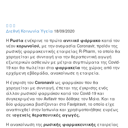



Διεθνή
Κοινωνία
Υγεία
18/09/2020
Η
Ρωσία
ενέκρινε το πρώτο
αντιικό φάρμακο
κατά του
νέου
κορωνοϊού,
με την ονομασία Coronavir, προϊόν της
ρωσικής φαρμακευτικής εταιρείας R-Pharm, το οποίο θα
χορηγείται με συνταγή για την θεραπευτική αγωγή
εξωτερικών ασθενών με μέτρια συμπτώματα της Covid-
19 και θα πωλείται στα
φαρμακεία
της χώρας από την
ερχόμενη εβδομάδα, ανακοίνωσε η εταιρεία.
Η έγκριση του
Coronavir
ως φαρμάκου που θα
χορηγείται με συνταγή, έπεται της έγκρισης ενός
άλλου ρωσικού φαρμάκου κατά του Covid-19 και
συγκεκριμένα του Avifavir που δόθηκε τον Μάιο. Και τα
δύο φάρμακα βασίζονται στο Favipiravir, το οποίο είχε
αναπτυχθεί στην Ιαπωνία και χρησιμοποιήθηκε ευρέως
σε
ιογενείς θεραπευτικές αγωγές.
Η ανακοίνωση της
ρωσικής
φαρμακευτικής
εταιρείας