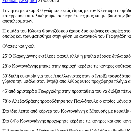
Football
Αθλητικά
21/02/2026
Την ήττα με σκορ 3-0 γνώρισε εκτός έδρας με τον Κένταυρο η ομά
κατέρρευσεκαι τελικά μπήκε σε περιπέτειες μιας και με βάση την β
αποτελεσμάτων.
Η ομάδα του Κώστα Φραντζέσκου έχασε δυο σπάνιες ευκαιρίες στο π
οποίος και τραυματίσθηκε στην φάση με αυτογκολ του Γεωργιάδη και
Φ’ασεις και γκολ
25΄Ο Καραγιάννης εκτέλεσε φαουλ αλλά η μπάλα πέρασε δίπλα από 
28΄ο Κοντογιάννης μπήκε στην περιοχή κέρδισε τις κόντρες σούτ
30΄διπλή ευκαιρία για τους Απολλωνιστές όταν ο Ιντρίζι τροφοδότη
γύρισε την μπάλα στον Ιντρίζι απο λάθος αυτος προχώρησε πλάγια 
45΄από αριστερά ο Γεωργιάδης στην προσπάθεια του να διώξει πέτυχ
78΄ο Αλεξανδράκης τροφοδότησε τον Παυλόπουλο ο οποίος μόνος σ
Στο ίδιο λεπτό από κόρνερ του Κοντογιάννη ο Μπουρής με κεφαλία 
Στο 84΄ο Κοντογιάννης προχωρησε κέρδισε τις κόντρες και απο κοντ
Η δαιτησία του κ. Μπέγκος (Αργολίδας) με πολλά λάθη οι βοηθοί 