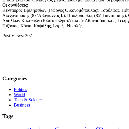
Οι συνθέσεις:
Κένταυρος Βριλησσίων (Γιώργος Οικονομόπουλος): Τσούλφας, Πέτ
Αλεξανδράκης (87’Αβαγιαννος Ι.), Παυλόπουλος (85′ Γιανταμιδης)
Απόλλων Καλυθιών (Κώστας Φρατζέσκος): Αθανασόπουλος, Γεωργιάδ
Πιζάνιας, Κάγια, Καψάλης, Ιντρίζι, Νικολής
Post Views:
207
Categories
Politics
World
Tech & Science
Business
Tags