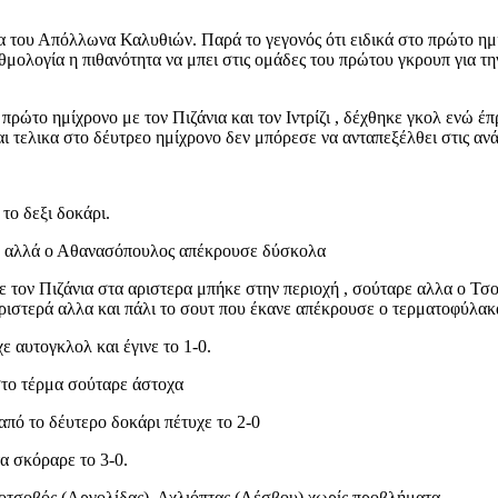
δα του Απόλλωνα Καλυθιών. Παρά το γεγονός ότι ειδικά στο πρώτο 
αθμολογία η πιθανότητα να μπει στις ομάδες του πρώτου γκρουπ για τ
ρώτο ημίχρονο με τον Πιζάνια και τον Ιντρίζι , δέχθηκε γκολ ενώ έ
 τελικα στο δέυτρεο ημίχρονο δεν μπόρεσε να ανταπεξέλθει στις ανά
το δεξι δοκάρι.
αρε αλλά ο Αθανασόπουλος απέκρουσε δύσκολα
σε τον Πιζάνια στα αριστερα μπήκε στην περιοχή , σούταρε αλλα ο Τ
αριστερά αλλα και πάλι το σουτ που έκανε απέκρουσε ο τερματοφύλα
ε αυτογκλολ και έγινε το 1-0.
το τέρμα σούταρε άστοχα
από το δέυτερο δοκάρι πέτυχε το 2-0
α σκόραρε το 3-0.
Κοτσοβός (Αργολίδας), Αχλιόπτας (Λέσβου) χωρίς προβλήματα