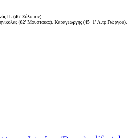
νός Π. (46′ Σόλομον)
νικολας (82′ Μουστακας), Καραγεωργης (45+1′ Λ.τρ Γιώργου),