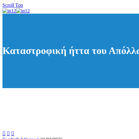
Scroll Top
Καταστροφική ήττα του Απόλλ


