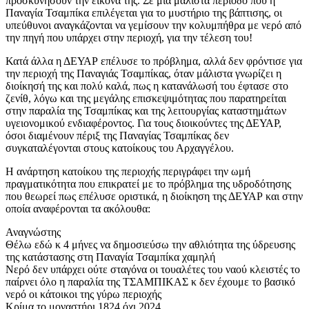
προσκυνήσουν την εικόνα της. Σε μια μάλιστα περίοδο που η
Παναγία Τσαμπίκα επιλέγεται για το μυστήριο της βάπτισης, οι
υπεύθυνοι αναγκάζονται να γεμίσουν την κολυμπήθρα με νερό από
την πηγή που υπάρχει στην περιοχή, για την τέλεση του!
Κατά άλλα η ΔΕΥΑΡ επέλυσε το πρόβλημα, αλλά δεν φρόντισε για
την περιοχή της Παναγιάς Τσαμπίκας, όταν μάλιστα γνωρίζει η
διοίκησή της και πολύ καλά, πως η κατανάλωσή του έφτασε στο
ζενίθ, λόγω και της μεγάλης επισκεψιμότητας που παρατηρείται
στην παραλία της Τσαμπίκας και της λειτουργίας καταστημάτων
υγειονομικού ενδιαφέροντος. Για τους διοικούντες της ΔΕΥΑΡ,
όσοι διαμένουν πέριξ της Παναγίας Τσαμπίκας δεν
συγκαταλέγονται στους κατοίκους του Αρχαγγέλου.
Η ανάρτηση κατοίκου της περιοχής περιγράφει την ωμή
πραγματικότητα που επικρατεί με το πρόβλημα της υδροδότησης
που θεωρεί πως επέλυσε οριστικά, η διοίκηση της ΔΕΥΑΡ και στην
οποία αναφέρονται τα ακόλουθα:
Αναγνώστης
Θέλω εδώ κ 4 μήνες να δημοσιεύσω την αθλιότητα της ύδρευσης
της κατάστασης στη Παναγία Τσαμπίκα χαμηλή
Νερό δεν υπάρχει ούτε σταγόνα οι τουαλέτες του ναού κλειστές το
παίρνει όλο η παραλία της ΤΣΑΜΠΙΚΑΣ κ δεν έχουμε το βασικό
νερό οι κάτοικοι της γύρω περιοχής
Κρίμα το μοναστήρι 1824 όχι 2024