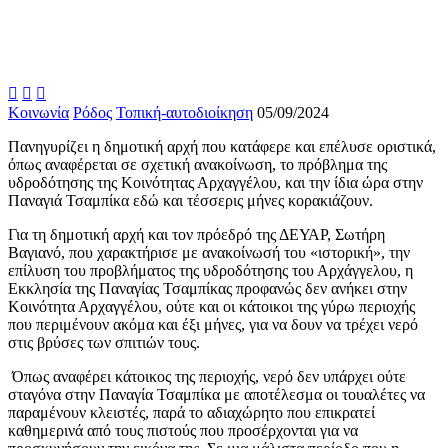



Κοινωνία
Ρόδος
Τοπική-αυτοδιοίκηση
05/09/2024
Πανηγυρίζει η δημοτική αρχή που κατάφερε και επέλυσε οριστικά,
όπως αναφέρεται σε σχετική ανακοίνωση, το πρόβλημα της
υδροδότησης της Κοινότητας Αρχαγγέλου, και την ίδια ώρα στην
Παναγιά Τσαμπίκα εδώ και τέσσερις μήνες κορακιάζουν.
Για τη δημοτική αρχή και τον πρόεδρό της ΔΕΥΑΡ, Σωτήρη
Βαγιανό, που χαρακτήρισε με ανακοίνωσή του «ιστορική», την
επίλυση του προβλήματος της υδροδότησης του Αρχάγγελου, η
Εκκλησία της Παναγίας Τσαμπίκας προφανώς δεν ανήκει στην
Κοινότητα Αρχαγγέλου, ούτε και οι κάτοικοι της γύρω περιοχής
που περιμένουν ακόμα και έξι μήνες, για να δουν να τρέχει νερό
στις βρύσες των σπιτιών τους.
Όπως αναφέρει κάτοικος της περιοχής, νερό δεν υπάρχει ούτε
σταγόνα στην Παναγία Τσαμπίκα με αποτέλεσμα οι τουαλέτες να
παραμένουν κλειστές, παρά το αδιαχώρητο που επικρατεί
καθημερινά από τους πιστούς που προσέρχονται για να