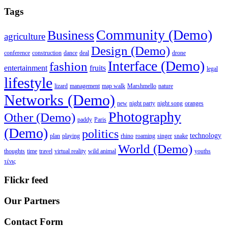
Tags
Community (Demo)
Business
agriculture
Design (Demo)
conference
construction
dance
deal
drone
Interface (Demo)
fashion
entertainment
fruits
legal
lifestyle
lizard
management
map walk
Marshmello
nature
Networks (Demo)
new
night party
night song
oranges
Photography
Other (Demo)
paddy
Paris
(Demo)
politics
technology
plan
playing
rhino
roaming
singer
snake
World (Demo)
thoughts
time
travel
virtual reality
wild animal
youths
τένις
Flickr feed
Our Partners
Contact Form