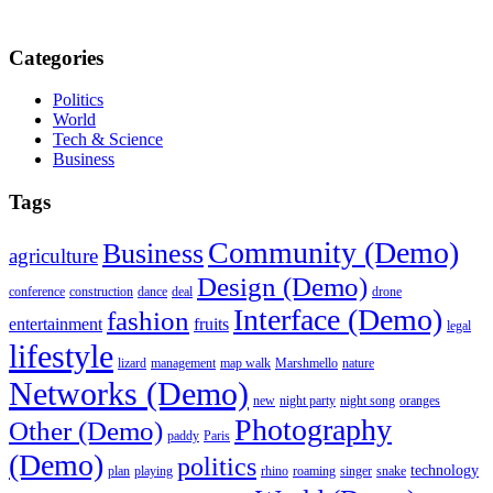
Categories
Politics
World
Tech & Science
Business
Tags
Community (Demo)
Business
agriculture
Design (Demo)
conference
construction
dance
deal
drone
Interface (Demo)
fashion
entertainment
fruits
legal
lifestyle
lizard
management
map walk
Marshmello
nature
Networks (Demo)
new
night party
night song
oranges
Photography
Other (Demo)
paddy
Paris
(Demo)
politics
technology
plan
playing
rhino
roaming
singer
snake