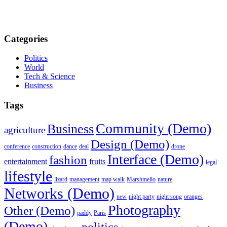
Categories
Politics
World
Tech & Science
Business
Tags
Community (Demo)
Business
agriculture
Design (Demo)
conference
construction
dance
deal
drone
Interface (Demo)
fashion
entertainment
fruits
legal
lifestyle
lizard
management
map walk
Marshmello
nature
Networks (Demo)
new
night party
night song
oranges
Photography
Other (Demo)
paddy
Paris
(Demo)
politics