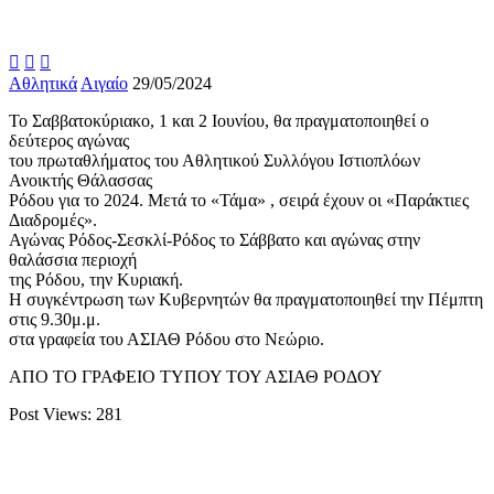



Αθλητικά
Αιγαίο
29/05/2024
Το Σαββατοκύριακο, 1 και 2 Ιουνίου, θα πραγματοποιηθεί ο
δεύτερος αγώνας
του πρωταθλήματος του Αθλητικού Συλλόγου Ιστιοπλόων
Ανοικτής Θάλασσας
Ρόδου για το 2024. Μετά το «Τάμα» , σειρά έχουν οι «Παράκτιες
Διαδρομές».
Αγώνας Ρόδος-Σεσκλί-Ρόδος το Σάββατο και αγώνας στην
θαλάσσια περιοχή
της Ρόδου, την Κυριακή.
Η συγκέντρωση των Κυβερνητών θα πραγματοποιηθεί την Πέμπτη
στις 9.30μ.μ.
στα γραφεία του ΑΣΙΑΘ Ρόδου στο Νεώριο.
ΑΠΟ ΤΟ ΓΡΑΦΕΙΟ ΤΥΠΟΥ ΤΟΥ ΑΣΙΑΘ ΡΟΔΟΥ
Post Views:
281