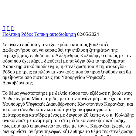



Πολιτική
Ρόδος
Τοπική-αυτοδιοίκηση
02/05/2024
Σε αγώνα δρόμου για να ξεπεράσει και τους βουλευτές
Δωδεκανήσου και να καρπωθεί την επίλυση ζητημάτων της
περιοχής μας, επιδίδεται ο Αλέξανδρος Κολιάδης, ο οποίος με την
φόρα που έχει πάρει, διευθετεί με τα λόγια όλα τα προβλήματα.
Χαρακτηριστικό παράδειγμα, η στελέχωση του Κτηματολογίου
Ρόδου με τρεις επιπλέον μηχανικούς, που θα προσληφθούν και θα
αμείβονται από πιστώσεις του Υπουργείου Ψηφιακής
Διακυβέρνησης.
Το θέμα γνωστοποίησε με δελτίο τύπου που εξέδωσε η βουλευτής
Δωδεκανήσου Μίκα Ιατρίδη, μετά την συνάντηση που είχε με τον
Υφυπουργό Ψηφιακής Διακυβέρνησης Κωνσταντίνο Κυρανάκη, και
το οποίο συνοδευόταν και από την σχετική φωτογραφία.
Δεύτερος και καταϊδρωμένος με διαφορά 20 λεπτών, ο κ. Κολιάδης
ανακοίνωσε με ανάρτησή του στα μέσα κοινωνικής δικτύωσης,
πως μετά από επικοινωνία που είχε με τον κ. Κυρανάκη (χωρίς να
διευκρινίσει αν ήταν τηλεφωνική) λύθηκε το θέμα της στελέχωσης