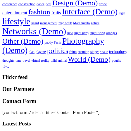
Design (Demo)
conference
construction
dance
deal
drone
Interface (Demo)
fashion
entertainment
fruits
legal
lifestyle
lizard
management
map walk
Marshmello
nature
Networks (Demo)
new
night party
night song
oranges
Photography
Other (Demo)
paddy
Paris
(Demo)
politics
technology
plan
playing
rhino
roaming
singer
snake
World (Demo)
thoughts
time
travel
virtual reality
wild animal
youths
τένις
Flickr feed
Our Partners
Contact Form
[contact-form-7 id=”5″ title=”Contact Form Footer”]
Latest Posts