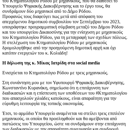
του Κτηματολογίου Ρόδου με μηχανικούς, που θα διαθέσει το
Υπουργείο Ψηφιακής Διακυβέρνησης και το έργο τους, θα
συνδράμουν δύο μηχανικοί από το Δήμο Ρόδου.
Προφανώς τους διαφεύγει πως μετά από απόφαση του
απερχόμενου δημοτικού συμβουλίου τον Σεπτέμβριο του 2023,
υπογράφτηκε προγραμματική σύμβαση μεταξύ του Δήμου Ρόδου
και του υπουργείου Δικαιοσύνης για την ενίσχυση με μηχανικούς
του Κτηματολογίου Ρόδου, για τη μεταγραφή των σχεδίων πόλεως.
Η στελέχωση του Κτηματολογίου Ρόδου με μηχανικούς
δρομολογήθηκε από την προηγούμενη δημοτική αρχή και όχι
κατόπιν ενεργειών του κ. Κολιάδη!
Η δήλωση της κ. Μίκας Ιατρίδη στα social media
Ενισχύεται το Κτηματολόγιο Ρόδου με τρεις μηχανικούς.
Στη συνάντηση μου με τον Υφυπουργό Ψηφιακής Διακυβέρνησης,
Κωνσταντίνο Κυρανάκη, σημείωσα ότι η επιτάχυνση των
διαδικασιών και η επίσπευση των υποθέσεων του #Κτηματολογίου
που απασχολούν χιλιάδες κατοίκους, είναι απαραίτητη για την
εύρυθμη λειτουργία της τοπικής οικονομίας.
Έτσι, το αρμόδιο Υπουργείο αναμένεται να στείλει τρεις επιπλέον
μηχανικούς, οι οποίοι θα προσληφθούν και θα αμείβονται από
πιστώσεις του Υπουργείου, ώστε να συνδράμουν στην επιτάχυνση
των διαδικασιών με την απαραίτητη συνεργασία και συνδρομή