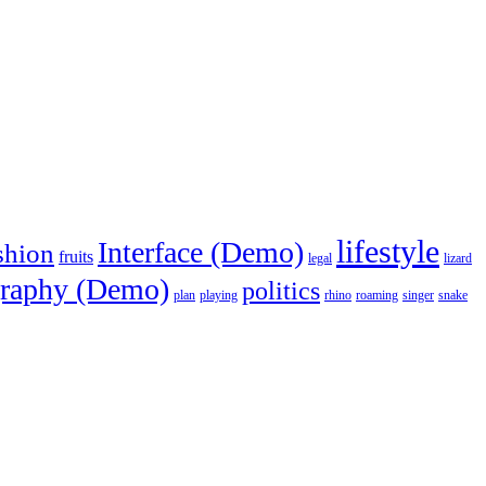
lifestyle
Interface (Demo)
shion
fruits
legal
lizard
raphy (Demo)
politics
plan
playing
rhino
roaming
singer
snake