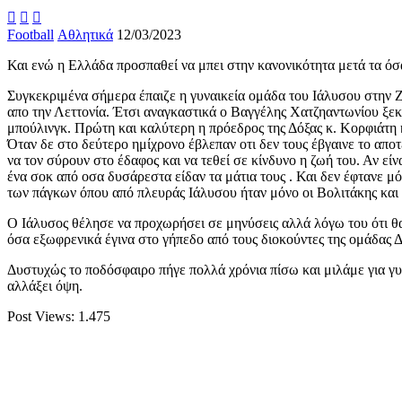



Football
Αθλητικά
12/03/2023
Και ενώ η Ελλάδα προσπαθεί να μπει στην κανονικότητα μετά τα όσα
Συγκεκριμένα σήμερα έπαιζε η γυναικεία ομάδα του Ιάλυσου στην Ζ
απο την Λεττονία. Έτσι αναγκαστικά ο Βαγγέλης Χατζηαντωνίου ξεκί
μπούλινγκ. Πρώτη και καλύτερη η πρόεδρος της Δόξας κ. Κορφιάτη κ
Όταν δε στο δεύτερο ημίχρονο έβλεπαν οτι δεν τους έβγαινε το α
να τον σύρουν στο έδαφος και να τεθεί σε κίνδυνο η ζωή του. Αν εί
ένα σοκ από οσα δυσάρεστα είδαν τα μάτια τους . Και δεν έφτανε 
των πάγκων όπου από πλευράς Ιάλυσου ήταν μόνο οι Βολιτάκης και
Ο Ιάλυσος θέλησε να προχωρήσει σε μηνύσεις αλλά λόγω του ότι θα
όσα εξωφρενικά έγινα στο γήπεδο από τους διοκούντες της ομάδας 
Δυστυχώς το ποδόσφαιρο πήγε πολλά χρόνια πίσω και μιλάμε για γυν
αλλάξει όψη.
Post Views:
1.475