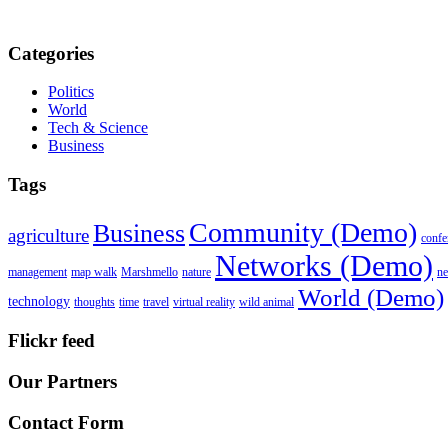
Categories
Politics
World
Tech & Science
Business
Tags
Community (Demo)
Business
agriculture
confe
Networks (Demo)
management
map walk
Marshmello
nature
n
World (Demo)
technology
thoughts
time
travel
virtual reality
wild animal
Flickr feed
Our Partners
Contact Form