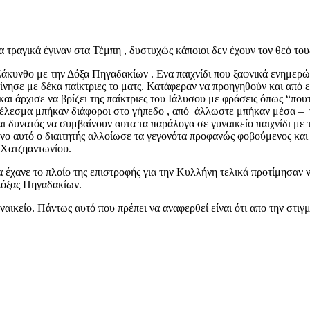
 τραγικά έγιναν στα Τέμπη , δυστυχώς κάποιοι δεν έχουν τον θεό τους
άκυνθο με την Δόξα Πηγαδακίων . Ενα παιχνίδι που ξαφνικά ενημερώθ
νησε με δέκα παίκτριες το ματς. Κατάφεραν να προηγηθούν και από ε
αι άρχισε να βρίζει της παίκτριες του Ιάλυσου με φράσεις όπως “πουτ
ποτέλεσμα μπήκαν διάφοροι στο γήπεδο , από άλλωστε μπήκαν μέσα –
ναι δυνατός να συμβαίνουν αυτα τα παράλογα σε γυναικείο παιχνίδι με 
μόνο αυτό ο διαιτητής αλλοίωσε τα γεγονότα προφανώς φοβούμενος κα
 Χατζηαντωνίου.
 έχανε το πλοίο της επιστροφής για την Κυλλήνη τελικά προτίμησαν
Δόξας Πηγαδακίων.
αικείο. Πάντως αυτό που πρέπει να αναφερθεί είναι ότι απο την στιγμ