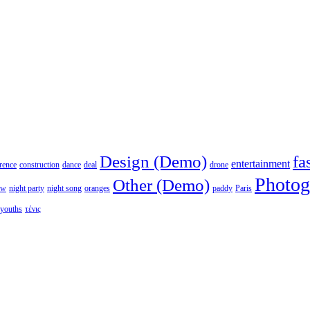
Design (Demo)
fa
entertainment
rence
construction
dance
deal
drone
Photog
Other (Demo)
ew
night party
night song
oranges
paddy
Paris
youths
τένις