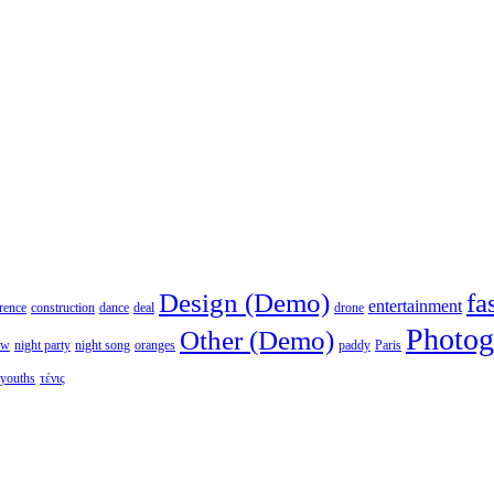
Design (Demo)
fa
entertainment
rence
construction
dance
deal
drone
Photog
Other (Demo)
ew
night party
night song
oranges
paddy
Paris
youths
τένις