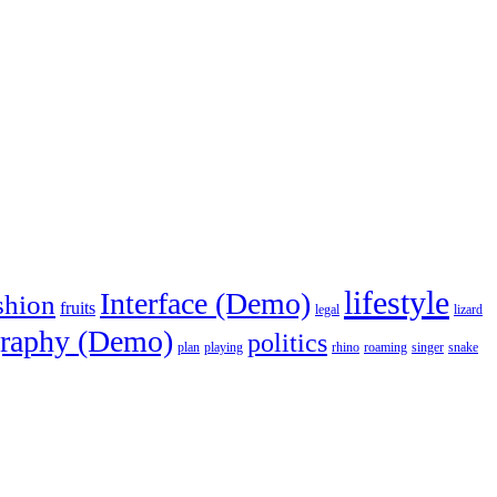
lifestyle
Interface (Demo)
shion
fruits
legal
lizard
raphy (Demo)
politics
plan
playing
rhino
roaming
singer
snake