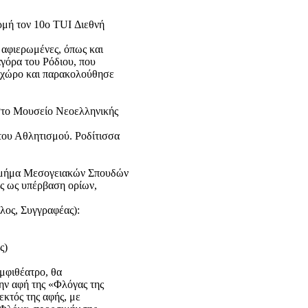
ρμή τον 10ο TUI Διεθνή
 αφιερωμένες, όπως και
αγόρα του Ρόδιου, που
ό χώρο και παρακολούθησε
 στο Μουσείο Νεοελληνικής
του Αθλητισμού. Ροδίτισσα
 Τμήμα Μεσογειακών Σπουδών
ός ως υπέρβαση ορίων,
λος, Συγγραφέας):
ς)
μφιθέατρο, θα
ην αφή της «Φλόγας της
εκτός της αφής, με