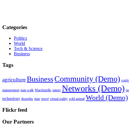
Categories
Politics
World
Tech & Science
Business
Tags
Community (Demo)
Business
agriculture
confe
Networks (Demo)
management
map walk
Marshmello
nature
n
World (Demo)
technology
thoughts
time
travel
virtual reality
wild animal
Flickr feed
Our Partners