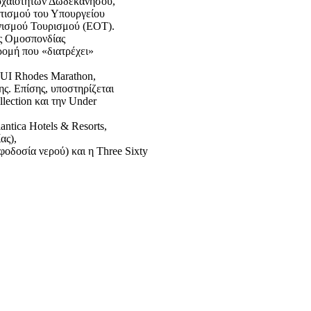
ρχαιοτήτων Δωδεκανήσου,
ητισμού του Υπουργείου
νισμού Τουρισμού (ΕΟΤ).
ύς Ομοσπονδίας
ομή που «διατρέχει»
TUI Rhodes Marathon,
ς. Επίσης, υποστηρίζεται
ection και την Under
antica Hotels & Resorts,
ας),
δοσία νερού) και η Three Sixty