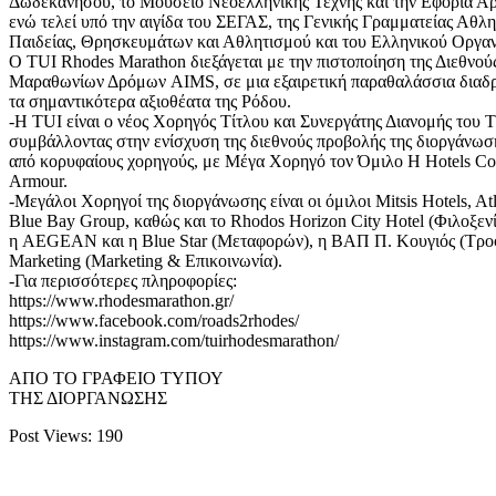
Δωδεκανήσου, το Μουσείο Νεοελληνικής Τέχνης και την Εφορία Α
ενώ τελεί υπό την αιγίδα του ΣΕΓΑΣ, της Γενικής Γραμματείας Αθλ
Παιδείας, Θρησκευμάτων και Αθλητισμού και του Ελληνικού Οργα
Ο TUI Rhodes Marathon διεξάγεται με την πιστοποίηση της Διεθνο
Μαραθωνίων Δρόμων AIMS, σε μια εξαιρετική παραθαλάσσια διαδρ
τα σημαντικότερα αξιοθέατα της Ρόδου.
-Η TUI είναι ο νέος Χορηγός Τίτλου και Συνεργάτης Διανομής του 
συμβάλλοντας στην ενίσχυση της διεθνούς προβολής της διοργάνωση
από κορυφαίους χορηγούς, με Μέγα Χορηγό τον Όμιλο H Hotels Coll
Armour.
-Μεγάλοι Χορηγοί της διοργάνωσης είναι οι όμιλοι Mitsis Hotels, Atl
Blue Bay Group, καθώς και το Rhodos Horizon City Hotel (Φιλοξενί
η AEGEAN και η Blue Star (Μεταφορών), η ΒΑΠ Π. Κουγιός (Tροφο
Marketing (Marketing & Επικοινωνία).
-Για περισσότερες πληροφορίες:
https://www.rhodesmarathon.gr/
https://www.facebook.com/roads2rhodes/
https://www.instagram.com/tuirhodesmarathon/
ΑΠΟ ΤΟ ΓΡΑΦΕΙΟ ΤΥΠΟΥ
ΤΗΣ ΔΙΟΡΓΑΝΩΣΗΣ
Post Views:
190