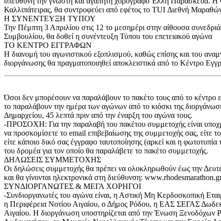
υπεύθυνη την γνωστή και αγαπητή χορογράφο Έλλη Παρασκευά. Η Φ
Καλλιπάτειρας, θα συντροφεύει από εφέτος το TUI Διεθνή Μαραθώ
Η ΣΥΝΕΝΤΕΥΞΗ ΤΥΠΟΥ
Την Πέμπτη 3 Απριλίου στις 12 το μεσημέρι στην αίθουσα συνεδρι
Συμβουλίου, θα δοθεί η συνέντευξη Τύπου του επετειακού αγώνα
ΤΟ ΚΕΝΤΡΟ ΕΓΓΡΑΦΩΝ
Η διανομή του αγωνιστικού εξοπλισμού, καθώς επίσης και του αναμ
διοργάνωσης θα πραγματοποιηθεί αποκλειστικά από το Κέντρο
Όσοι δεν μπορέσουν να παραλάβουν το πακέτο τους από το κέντρο 
το παραλάβουν την ημέρα των αγώνων από το κιόσκι της διοργάνωσ
Δημαρχείου, 45 λεπτά πριν από την έναρξη του αγώνα τους.
-ΠΡΟΣΟΧΗ: Για την παραλαβή του πακέτου συμμετοχής είναι υποχ
να προσκομίσετε το email επιβεβαίωσης της συμμετοχής σας, είτε τ
είτε κάποιο δικό σας έγγραφο ταυτοποίησης (αρκεί και η φωτοτυπία 
του δρομέα για τον οποίο θα παραλάβετε το πακέτο συμμετοχής.
ΔΗΛΩΣΕΙΣ ΣΥΜΜΕΤΟΧΗΣ
Οι δηλώσεις συμμετοχής θα πρέπει να ολοκληρωθούν έως την Δευτ
και θα γίνονται ηλεκτρονικά στη διεύθυνση: www.rhodesmarathon.g
ΣΥΝΔΙΟΡΓΑΝΩΤΕΣ & ΜΕΓΑ ΧΟΡΗΓΟΙ
-Συνδιοργανωτές του αγώνα είναι, η Αστική Μη Κερδοσκοπική 
η Περιφέρεια Νοτίου Αιγαίου, ο Δήμος Ρόδου, η ΕΑΣ ΣΕΓΑΣ Δωδε
Αιγαίου. Η διοργάνωση υποστηρίζεται από την Ένωση Ξενοδόχων Ρ