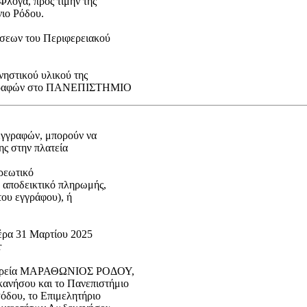
λόγα, προς τιμήν της
νιο Ρόδου.
άσεων του Περιφερειακού
νηστικού υλικού της
 Εγγραφών στο ΠΑΝΕΠΙΣΤΗΜΙΟ
εγγραφών, μπορούν να
ης στην πλατεία
ρεωτικό
ο αποδεικτικό πληρωμής,
του εγγράφου), ή
έρα 31 Μαρτίου 2025
r
Εταιρεία ΜΑΡΑΘΩΝΙΟΣ ΡΟΔΟΥ,
κανήσου και το Πανεπιστήμιο
όδου, το Επιμελητήριο