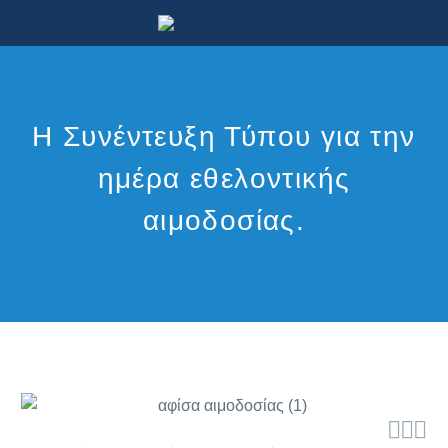
Η Συνέντευξη Τύπου για την
ημέρα εθελοντικής
αιμοδοσίας.


