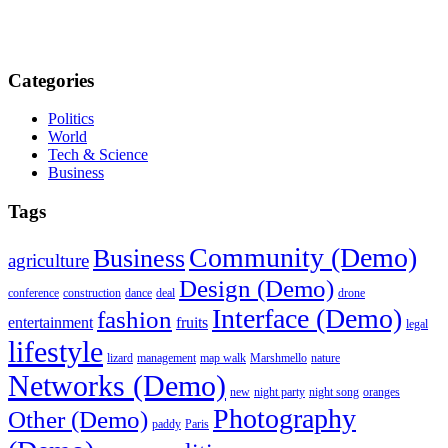
Categories
Politics
World
Tech & Science
Business
Tags
Community (Demo)
Business
agriculture
Design (Demo)
conference
construction
dance
deal
drone
Interface (Demo)
fashion
entertainment
fruits
legal
lifestyle
lizard
management
map walk
Marshmello
nature
Networks (Demo)
new
night party
night song
oranges
Photography
Other (Demo)
paddy
Paris