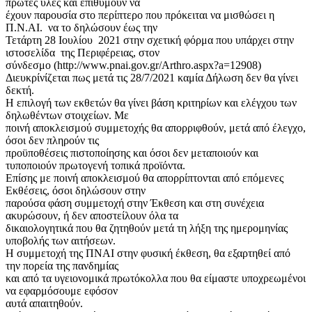
πρώτες ύλες και επιθυμούν να
έχουν παρουσία στο περίπτερο που πρόκειται να μισθώσει η
Π.Ν.ΑΙ. να το δηλώσουν έως την
Τετάρτη 28 Ιουλίου 2021 στην σχετική φόρμα που υπάρχει στην
ιστοσελίδα της Περιφέρειας, στον
σύνδεσμο (http://www.pnai.gov.gr/Arthro.aspx?a=12908)
Διευκρίνίζεται πως μετά τις 28/7/2021 καμία Δήλωση δεν θα γίνει
δεκτή.
Η επιλογή των εκθετών θα γίνει βάση κριτηρίων και ελέγχου των
δηλωθέντων στοιχείων. Με
ποινή αποκλεισμού συμμετοχής θα απορριφθούν, μετά από έλεγχο,
όσοι δεν πληρούν τις
προϋποθέσεις πιστοποίησης και όσοι δεν μεταποιούν και
τυποποιούν πρωτογενή τοπικά προϊόντα.
Επίσης με ποινή αποκλεισμού θα απορρίπτονται από επόμενες
Εκθέσεις, όσοι δηλώσουν στην
παρούσα φάση συμμετοχή στην Έκθεση και στη συνέχεια
ακυρώσουν, ή δεν αποστείλουν όλα τα
δικαιολογητικά που θα ζητηθούν μετά τη λήξη της ημερομηνίας
υποβολής των αιτήσεων.
Η συμμετοχή της ΠΝΑΙ στην φυσική έκθεση, θα εξαρτηθεί από
την πορεία της πανδημίας
και από τα υγειονομικά πρωτόκολλα που θα είμαστε υποχρεωμένοι
να εφαρμόσουμε εφόσον
αυτά απαιτηθούν.