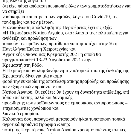
της Έκθεσης λόγω του
ότι είχε πάρει απόφαση περικοπής όλων των χρηματοδοτήσεων για
να στηρίξει
νοσοκομεία και ιατρεία των νησιών, λόγω του Covid-19, της
πανδημίας και των μέτρων.
Η ανακοίνωση-πρόσκληση της Περιφέρειας έχει ως εξής:
«Η Περιφέρεια Νοτίου Αιγαίου, στο πλαίσιο της πολιτικής της για
ανάδειξη και προώθηση των
τοπικών της προϊόντων, προτίθεται να συμμετέχει στην 56 η
Πανελλήνια Έκθεση Χειροτεχνίας και
Αγροτικής Οικονομίας Κρεμαστής 2021 η οποία θα
πραγματοποιηθεί 13-23 Αυγούστου 2021 στην
Κρεμαστή στη Ρόδο.
Η Περιφέρεια αντιλαμβανόμενη την ιστορικότητα της έκθεσης της
Κρεμαστής δίνει για μία ακόμα
φορά την ευκαιρία της αποτελεσματικής προβολής και προώθησης
των εξαιρετικών προϊόντων του
Νοτίου Αιγαίου. Οι εκθέτες θα έχουν τη δυνατότητα επίδειξης, επί
τόπου πώλησης, αλλά και δυναμικής
προώθησης των προϊόντων τους σε εμπορικούς αντιπροσώπους –
επιχειρηματίες χονδρικού και
λιανικού εμπορίου.
Καλούνται όσοι παραγωγοί μεταποιούν ή/και τυποποιούν τοπικά
αγροτικά προϊόντα (τρόφιμα &amp;
ποτά) της Περιφέρειας Νοτίου Αιγαίου χρησιμοποιώντας τοπικές