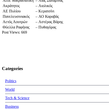
ΑΠΕ Μικρασιατική
–
Αίας Σαλαμίνας
Ακράτητος
–
Αιολικός
ΑΕ Πυλίου
–
Κερατσίνι
Πανελευσινιακός
–
ΑΟ Καραβάς
Αετός Λουτρών
–
Αστέρας Βάρης
Θύελλα Ραφήνας
–
Πυθαγόρας
Post Views:
669
Categories
Politics
World
Tech & Science
Business