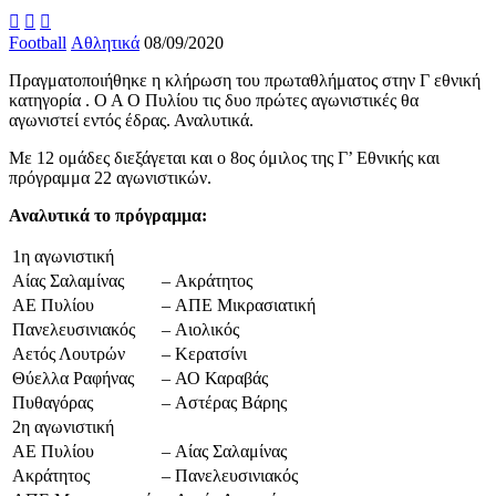



Football
Αθλητικά
08/09/2020
Πραγματοποιήθηκε η κλήρωση του πρωταθλήματος στην Γ εθνική
κατηγορία . Ο Α Ο Πυλίου τις δυο πρώτες αγωνιστικές θα
αγωνιστεί εντός έδρας. Αναλυτικά.
Με 12 ομάδες διεξάγεται και ο 8ος όμιλος της Γ’ Εθνικής και
πρόγραμμα 22 αγωνιστικών.
Αναλυτικά το πρόγραμμα:
1η αγωνιστική
Αίας Σαλαμίνας
–
Ακράτητος
ΑΕ Πυλίου
–
ΑΠΕ Μικρασιατική
Πανελευσινιακός
–
Αιολικός
Αετός Λουτρών
–
Κερατσίνι
Θύελλα Ραφήνας
–
ΑΟ Καραβάς
Πυθαγόρας
–
Αστέρας Βάρης
2η αγωνιστική
ΑΕ Πυλίου
–
Αίας Σαλαμίνας
Ακράτητος
–
Πανελευσινιακός