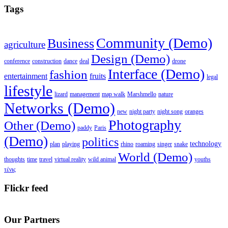
Tags
Community (Demo)
Business
agriculture
Design (Demo)
conference
construction
dance
deal
drone
Interface (Demo)
fashion
entertainment
fruits
legal
lifestyle
lizard
management
map walk
Marshmello
nature
Networks (Demo)
new
night party
night song
oranges
Photography
Other (Demo)
paddy
Paris
(Demo)
politics
technology
plan
playing
rhino
roaming
singer
snake
World (Demo)
thoughts
time
travel
virtual reality
wild animal
youths
τένις
Flickr feed
Our Partners