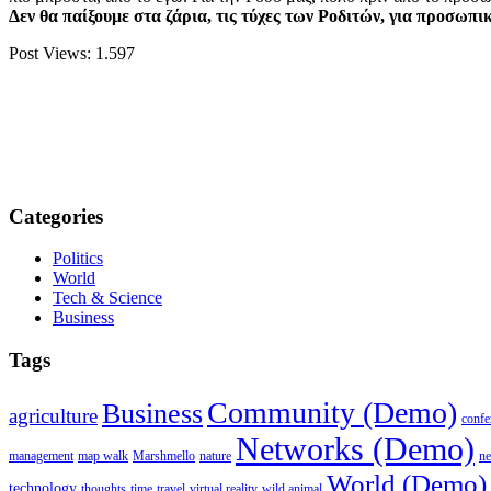
Δεν θα παίξουμε στα ζάρια, τις τύχες των Ροδιτών, για προσωπι
Post Views:
1.597
Categories
Politics
World
Tech & Science
Business
Tags
Community (Demo)
Business
agriculture
confe
Networks (Demo)
management
map walk
Marshmello
nature
n
World (Demo)
technology
thoughts
time
travel
virtual reality
wild animal