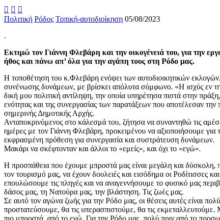



Πολιτική
Ρόδος
Τοπική-αυτοδιοίκηση
05/08/2023
.
Εκτιμώ τον Γιάννη Φλεβάρη και την οικογένειά του, για την εργ
ήθος και πάνω απ’ όλα για την αγάπη τους στη Ρόδο μας.
Η τοποθέτηση του κ.Φλεβάρη ενόψει των αυτοδιοικητικών εκλογών, 
συνένωσης δυνάμεων, με βρίσκει απόλυτα σύμφωνο. «Η ισχύς εν τη 
δική μου πολιτική αντίληψη, την οποία υπηρέτησα πιστά στην πράξη,
ενότητας και της συνεργασίας των παρατάξεων που αποτέλεσαν την 
σημερινής Δημοτικής Αρχής.
Ανταποκρινόμενος στο κάλεσμά του, ζήτησα να συναντηθώ τις αμέ
ημέρες με τον Γιάννη Φλεβάρη, προκειμένου να αξιοποιήσουμε για τ
εκφρασμένη πρόθεση για συνεργασία και συστράτευση δυνάμεων.
Μακάρι να σκέφτονταν και άλλοι το «εμείς», και όχι το «εγώ».
Η προσπάθεια που έχουμε μπροστά μας είναι μεγάλη και δύσκολη,
τον τουρισμό μας, να έχουν δουλειές και εισόδημα οι Ροδίτισσες και 
επουλώσουμε τις πληγές και να αναγεννήσουμε το φυσικό μας περι
δάσος μας, τη Νατούρα μας, την βλάστηση. Τις ζωές μας.
Σε αυτό τον αγώνα ζωής για την Ρόδο μας, οι θέσεις αυτές είναι πολύ
προστατεύσουμε, θα τις υπερασπιστούμε, θα τις εκμεταλλευτούμε. Μ
πιο μπροστά, από το εγώ. Για την Ρόδο μας, πολύ πριν από το προσ