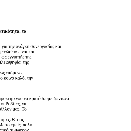
ατικότητα, το
για την ανάγκη συνεργασίας και
ενώσει» είναι και
 ως εγγυητής της
πλειοψηφία, της
σως επόμενες
ο κοινό καλό, την
 προκειμένου να κρατήσουμε ζωντανό
οι Ροδίτες, να
βάλλον μας. Το
τιμες. Θα τις
ε το εμείς, πολύ
ωπικό συμφέρον.