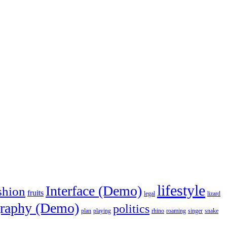
lifestyle
Interface (Demo)
shion
fruits
legal
lizard
raphy (Demo)
politics
plan
playing
rhino
roaming
singer
snake