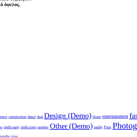
κό όφελος.
Design (Demo)
fa
entertainment
rence
construction
dance
deal
drone
Photog
Other (Demo)
ew
night party
night song
oranges
paddy
Paris
youths
τένις