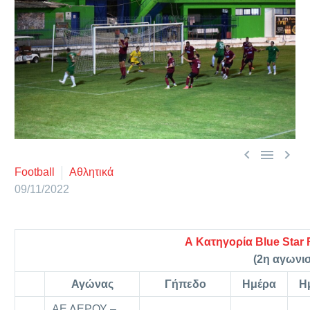



Football
Αθλητικά
09/11/2022
Α Κατηγορία Blue Star 
(2η αγωνισ
Αγώνας
Γήπεδο
Ημέρα
Η
ΑΕ ΛΕΡΟΥ –