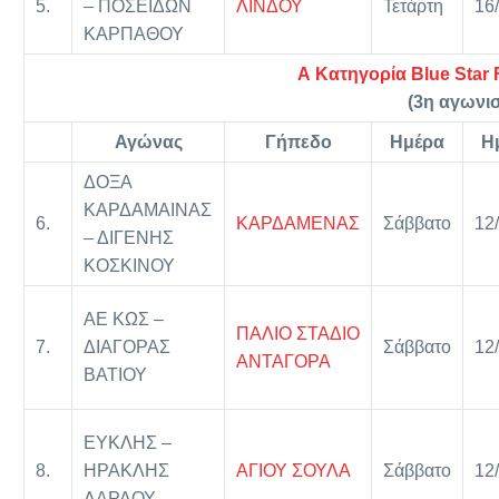
5.
– ΠΟΣΕΙΔΩΝ
ΛΙΝΔΟΥ
Τετάρτη
16
ΚΑΡΠΑΘΟΥ
Α Κατηγορία Blue Star 
(3η αγωνισ
Αγώνας
Γήπεδο
Ημέρα
Η
ΔΟΞΑ
ΚΑΡΔΑΜΑΙΝΑΣ
6.
ΚΑΡΔΑΜΕΝΑΣ
Σάββατο
12
– ΔΙΓΕΝΗΣ
ΚΟΣΚΙΝΟΥ
ΑΕ ΚΩΣ –
ΠΑΛΙΟ ΣΤΑΔΙΟ
7.
ΔΙΑΓΟΡΑΣ
Σάββατο
12
ΑΝΤΑΓΟΡΑ
ΒΑΤΙΟΥ
ΕΥΚΛΗΣ –
8.
ΗΡΑΚΛΗΣ
ΑΓΙΟΥ ΣΟΥΛΑ
Σάββατο
12
ΛΑΡΔΟΥ