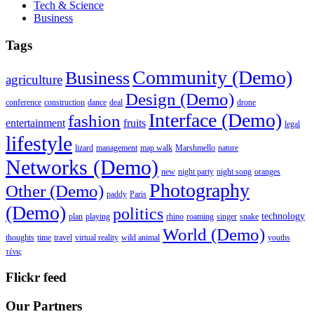
Tech & Science
Business
Tags
Community (Demo)
Business
agriculture
Design (Demo)
conference
construction
dance
deal
drone
Interface (Demo)
fashion
entertainment
fruits
legal
lifestyle
lizard
management
map walk
Marshmello
nature
Networks (Demo)
new
night party
night song
oranges
Photography
Other (Demo)
paddy
Paris
(Demo)
politics
technology
plan
playing
rhino
roaming
singer
snake
World (Demo)
thoughts
time
travel
virtual reality
wild animal
youths
τένις
Flickr feed
Our Partners