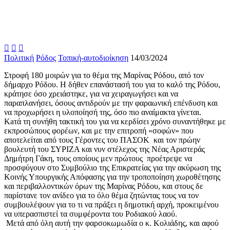



Πολιτική
Ρόδος
Τοπική-αυτοδιοίκηση
14/03/2024
Στροφή 180 μοιρών για το θέμα της Μαρίνας Ρόδου, από τον
δήμαρχο Ρόδου. Η δήθεν επανάστασή του για το καλό της Ρόδου,
κράτησε όσο χρειάστηκε, για να χειραγωγήσει και να
παραπλανήσει, όσους αντιδρούν με την φαραωνική επένδυση και
να προχωρήσει η υλοποίησή της, όσο πιο αναίμακτα γίνεται.
Kaτά τη συνήθη τακτική του για να κερδίσει χρόνο συναντήθηκε με
εκπροσώπους φορέων, και με την επιτροπή «σοφών» που
αποτελείται από τους Γέροντες του ΠΑΣΟΚ και τον πρώην
βουλευτή του ΣΥΡΙΖΑ και νυν στέλεχος της Νέας Αριστεράς
Δημήτρη Γάκη, τους οποίους μεν πρώτους προέτρεψε να
προσφύγουν στο Συμβούλιο της Επικρατείας για την ακύρωση της
Κοινής Υπουργικής Απόφασης για την τροποποίηση χωροθέτησης
και περιβαλλοντικών όρων της Μαρίνας Ρόδου, και στους δε
παρίστανε τον ανίδεο για το όλο θέμα ζητώντας τους να τον
συμβουλέψουν για το τι να πράξει η δημοτική αρχή, προκειμένου
να υπερασπιστεί τα συμφέροντα του Ροδιακού λαού.
Μετά από όλη αυτή την φαρσοκωμωδία ο κ. Κολιάδης, και αφού