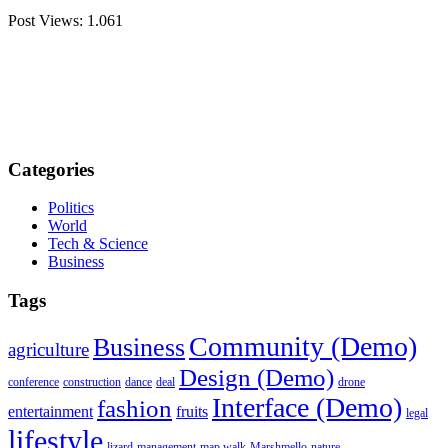
Post Views:
1.061
Categories
Politics
World
Tech & Science
Business
Tags
Community (Demo)
Business
agriculture
Design (Demo)
conference
construction
dance
deal
drone
Interface (Demo)
fashion
entertainment
fruits
legal
lifestyle
lizard
management
map walk
Marshmello
nature