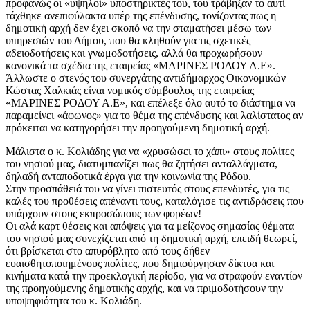
προφανώς οι «υψηλοί» υποστηρικτές του, του τράβηξαν το αυτί
τάχθηκε ανεπιφύλακτα υπέρ της επένδυσης, τονίζοντας πως η
δημοτική αρχή δεν έχει σκοπό να την σταματήσει μέσω των
υπηρεσιών του Δήμου, που θα κληθούν για τις σχετικές
αδειοδοτήσεις και γνωμοδοτήσεις, αλλά θα προχωρήσουν
κανονικά τα σχέδια της εταιρείας «ΜΑΡΙΝΕΣ ΡΟΔΟΥ Α.Ε».
Άλλωστε ο στενός του συνεργάτης αντιδήμαρχος Οικονομικών
Κώστας Χαλκιάς είναι νομικός σύμβουλος της εταιρείας
«ΜΑΡΙΝΕΣ ΡΟΔΟΥ Α.Ε», και επέλεξε όλο αυτό το διάστημα να
παραμείνει «άφωνος» για το θέμα της επένδυσης και λαλίστατος αν
πρόκειται να κατηγορήσει την προηγούμενη δημοτική αρχή.
Μάλιστα ο κ. Κολιάδης για να «χρυσώσει το χάπι» στους πολίτες
του νησιού μας, διατυμπανίζει πως θα ζητήσει ανταλλάγματα,
δηλαδή ανταποδοτικά έργα για την κοινωνία της Ρόδου.
Στην προσπάθειά του να γίνει πιστευτός στους επενδυτές, για τις
καλές του προθέσεις απέναντι τους, καταλόγισε τις αντιδράσεις που
υπάρχουν στους εκπροσώπους των φορέων!
Οι αλά καρτ θέσεις και απόψεις για τα μείζονος σημασίας θέματα
του νησιού μας συνεχίζεται από τη δημοτική αρχή, επειδή θεωρεί,
ότι βρίσκεται στο απυρόβλητο από τους δήθεν
ευαισθητοποιημένους πολίτες, που δημιούργησαν δίκτυα και
κινήματα κατά την προεκλογική περίοδο, για να στραφούν εναντίον
της προηγούμενης δημοτικής αρχής, και να πριμοδοτήσουν την
υποψηφιότητα του κ. Κολιάδη.