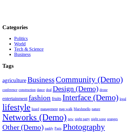
Categories
Politics
World
Tech & Science
Business
Tags
Community (Demo)
Business
agriculture
Design (Demo)
conference
construction
dance
deal
drone
Interface (Demo)
fashion
entertainment
fruits
legal
lifestyle
lizard
management
map walk
Marshmello
nature
Networks (Demo)
new
night party
night song
oranges
Photography
Other (Demo)
paddy
Paris