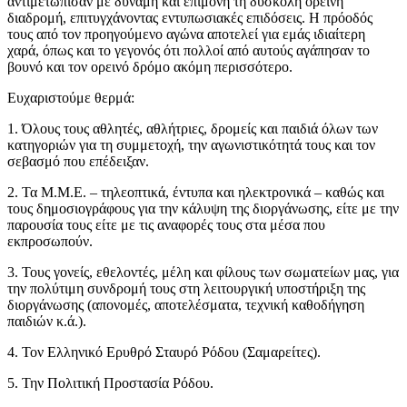
αντιμετώπισαν με δύναμη και επιμονή τη δύσκολη ορεινή
διαδρομή, επιτυγχάνοντας εντυπωσιακές επιδόσεις. Η πρόοδός
τους από τον προηγούμενο αγώνα αποτελεί για εμάς ιδιαίτερη
χαρά, όπως και το γεγονός ότι πολλοί από αυτούς αγάπησαν το
βουνό και τον ορεινό δρόμο ακόμη περισσότερο.
Ευχαριστούμε θερμά:
1. Όλους τους αθλητές, αθλήτριες, δρομείς και παιδιά όλων των
κατηγοριών για τη συμμετοχή, την αγωνιστικότητά τους και τον
σεβασμό που επέδειξαν.
2. Τα Μ.Μ.Ε. – τηλεοπτικά, έντυπα και ηλεκτρονικά – καθώς και
τους δημοσιογράφους για την κάλυψη της διοργάνωσης, είτε με την
παρουσία τους είτε με τις αναφορές τους στα μέσα που
εκπροσωπούν.
3. Τους γονείς, εθελοντές, μέλη και φίλους των σωματείων μας, για
την πολύτιμη συνδρομή τους στη λειτουργική υποστήριξη της
διοργάνωσης (απονομές, αποτελέσματα, τεχνική καθοδήγηση
παιδιών κ.ά.).
4. Τον Ελληνικό Ερυθρό Σταυρό Ρόδου (Σαμαρείτες).
5. Την Πολιτική Προστασία Ρόδου.