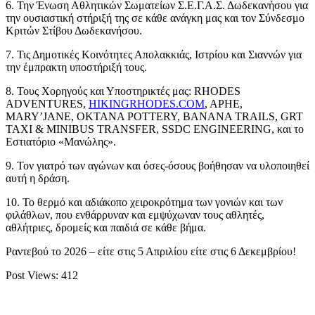
6. Την Ένωση Αθλητικών Σωματείων Σ.Ε.Γ.Α.Σ. Δωδεκανήσου για
την ουσιαστική στήριξή της σε κάθε ανάγκη μας και τον Σύνδεσμο
Κριτών Στίβου Δωδεκανήσου.
7. Τις Δημοτικές Κοινότητες Απολακκιάς, Ιστρίου και Σιαννών για
την έμπρακτη υποστήριξή τους.
8. Τους Χορηγούς και Υποστηρικτές μας: RHODES
ADVENTURES,
HIKINGRHODES.COM
, APHE,
MARY’JANE, OKTANA POTTERY, BANANA TRAILS, GRT
TAXI & MINIBUS TRANSFER, SSDC ENGINEERING, και το
Εστιατόριο «Μανώλης».
9. Τον γιατρό των αγώνων και όσες-όσους βοήθησαν να υλοποιηθεί
αυτή η δράση.
10. Το θερμό και αδιάκοπο χειροκρότημα των γονιών και των
φιλάθλων, που ενθάρρυναν και εμψύχωναν τους αθλητές,
αθλήτριες, δρομείς και παιδιά σε κάθε βήμα.
Ραντεβού το 2026 – είτε στις 5 Απριλίου είτε στις 6 Δεκεμβρίου!
Post Views:
412