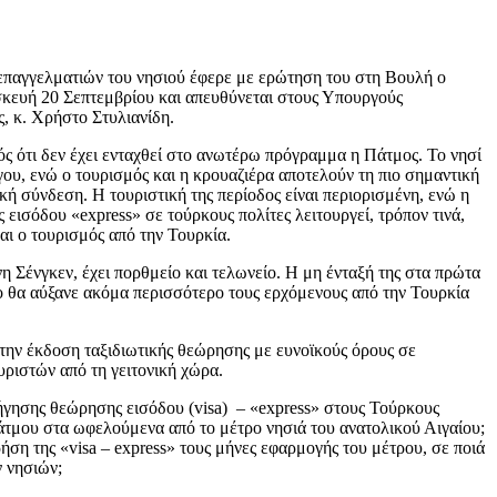
ν επαγγελματιών του νησιού έφερε με ερώτηση του στη Βουλή ο
ευή 20 Σεπτεμβρίου και απευθύνεται στους Υπουργούς
, κ. Χρήστο Στυλιανίδη.
ός ότι δεν έχει ενταχθεί στο ανωτέρω πρόγραμμα η Πάτμος. Το νησί
υ, ενώ ο τουρισμός και η κρουαζιέρα αποτελούν τη πιο σημαντική
κή σύνδεση. Η τουριστική της περίοδος είναι περιορισμένη, ενώ η
εισόδου «express» σε τούρκους πολίτες λειτουργεί, τρόπον τινά,
ως και ο τουρισμός από την Τουρκία.
η Σένγκεν, έχει πορθμείο και τελωνείο. Η μη ένταξή της στα πρώτα
μο θα αύξανε ακόμα περισσότερο τους ερχόμενους από την Τουρκία
την έκδοση ταξιδιωτικής θεώρησης με ευνοϊκούς όρους σε
υριστών από τη γειτονική χώρα.
ήγησης θεώρησης εισόδου (visa) – «express» στους Τούρκους
άτμου στα ωφελούμενα από το μέτρο νησιά του ανατολικού Αιγαίου;
ση της «visa – express» τους μήνες εφαρμογής του μέτρου, σε ποιά
 νησιών;