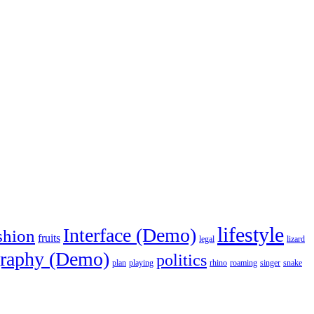
lifestyle
Interface (Demo)
shion
fruits
legal
lizard
raphy (Demo)
politics
plan
playing
rhino
roaming
singer
snake