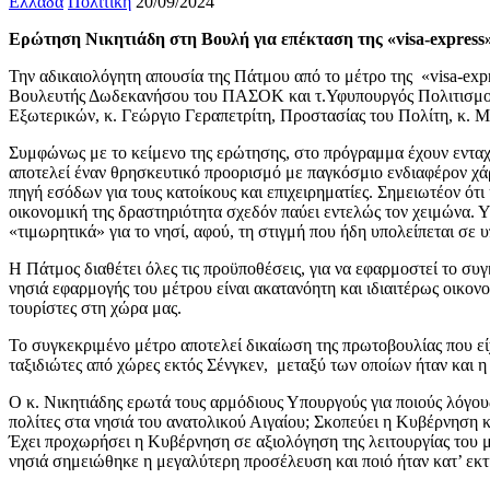
Ελλάδα
Πολιτική
20/09/2024
Ερώτηση Νικητιάδη στη Βουλή για επέκταση της «visa-express
Την αδικαιολόγητη απουσία της Πάτμου από το μέτρο της «visa-expr
Βουλευτής Δωδεκανήσου του ΠΑΣΟΚ και τ.Υφυπουργός Πολιτισμού 
Εξωτερικών, κ. Γεώργιο Γεραπετρίτη, Προστασίας του Πολίτη, κ. Μ
Συμφώνως με το κείμενο της ερώτησης, στο πρόγραμμα έχουν ενταχθ
αποτελεί έναν θρησκευτικό προορισμό με παγκόσμιο ενδιαφέρον χάρ
πηγή εσόδων για τους κατοίκους και επιχειρηματίες. Σημειωτέον ότ
οικονομική της δραστηριότητα σχεδόν παύει εντελώς τον χειμώνα. Υ
«τιμωρητικά» για το νησί, αφού, τη στιγμή που ήδη υπολείπεται 
Η Πάτμος διαθέτει όλες τις προϋποθέσεις, για να εφαρμοστεί το συ
νησιά εφαρμογής του μέτρου είναι ακατανόητη και ιδιαιτέρως οικον
τουρίστες στη χώρα μας.
Το συγκεκριμένο μέτρο αποτελεί δικαίωση της πρωτοβουλίας που εί
ταξιδιώτες από χώρες εκτός Σένγκεν, μεταξύ των οποίων ήταν και η
Ο κ. Νικητιάδης ερωτά τους αρμόδιους Υπουργούς για ποιούς λόγου
πολίτες στα νησιά του ανατολικού Αιγαίου; Σκοπεύει η Κυβέρνηση 
Έχει προχωρήσει η Κυβέρνηση σε αξιολόγηση της λειτουργίας του μέ
νησιά σημειώθηκε η μεγαλύτερη προσέλευση και ποιό ήταν κατ’ εκ