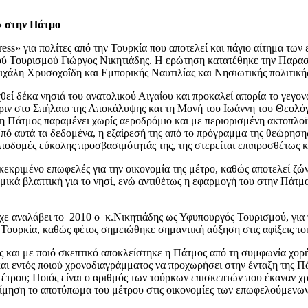
» στην Πάτμο
ess» για πολίτες από την Τουρκία που αποτελεί και πάγιο αίτημα τω
Τουρισμού Γιώργος Νικητιάδης. Η ερώτηση κατατέθηκε την Παρασκ
ιχάλη Χρυσοχοΐδη και Εμπορικής Ναυτιλίας και Νησιωτικής πολιτικής
εί δέκα νησιά του ανατολικού Αιγαίου και προκαλεί απορία το γεγον
ιν στο Σπήλαιο της Αποκάλυψης και τη Μονή του Ιωάννη του Θεολόγο
ι η Πάτμος παραμένει χωρίς αεροδρόμιο και με περιορισμένη ακτοπλοϊ
πό αυτά τα δεδομένα, η εξαίρεσή της από το πρόγραμμα της θεώρησης 
σε υποδομές εύκολης προσβασιμότητάς της, της στερείται επιπροσθέτ
γκεκριμένο επωφελές για την οικονομία της μέτρο, καθώς αποτελεί ζών
ομικά βλαπτική για το νησί, ενώ αντιθέτως η εφαρμογή του στην Πάτ
χε αναλάβει το 2010 ο κ.Νικητιάδης ως Υφυπουργός Τουρισμού, για 
 Τουρκία, καθώς φέτος σημειώθηκε σημαντική αύξηση στις αφίξεις το
ς και με ποιό σκεπτικό αποκλείστηκε η Πάτμος από τη συμφωνία χορ
και εντός ποιού χρονοδιαγράμματος να προχωρήσει στην ένταξη της Π
τρου; Ποιός είναι ο αριθμός των τούρκων επισκεπτών που έκαναν χρή
τίμηση το αποτύπωμα του μέτρου στις οικονομίες των επωφελούμενων