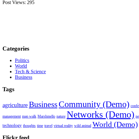
Post Views:
295
Categories
Politics
World
Tech & Science
Business
Tags
Community (Demo)
Business
agriculture
confe
Networks (Demo)
management
map walk
Marshmello
nature
n
World (Demo)
technology
thoughts
time
travel
virtual reality
wild animal
Flickr feed