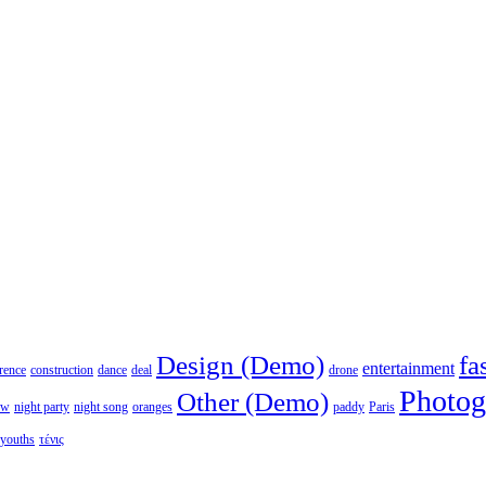
Design (Demo)
fa
entertainment
rence
construction
dance
deal
drone
Photog
Other (Demo)
ew
night party
night song
oranges
paddy
Paris
youths
τένις