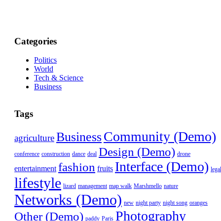
Categories
Politics
World
Tech & Science
Business
Tags
Community (Demo)
Business
agriculture
Design (Demo)
conference
construction
dance
deal
drone
Interface (Demo)
fashion
entertainment
fruits
lega
lifestyle
lizard
management
map walk
Marshmello
nature
Networks (Demo)
new
night party
night song
oranges
Photography
Other (Demo)
paddy
Paris