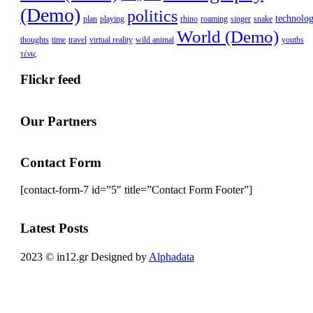
(Demo)
politics
technolo
plan
playing
rhino
roaming
singer
snake
World (Demo)
thoughts
time
travel
virtual reality
wild animal
youths
τένις
Flickr feed
Our Partners
Contact Form
[contact-form-7 id=”5″ title=”Contact Form Footer”]
Latest Posts
2023 © in12.gr Designed by
Alphadata