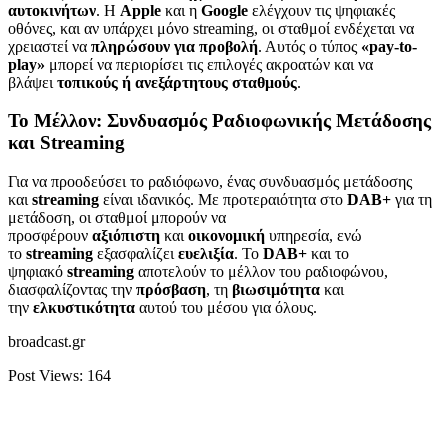
αυτοκινήτων
. Η
Apple
και η
Google
ελέγχουν τις ψηφιακές
οθόνες, και αν υπάρχει μόνο streaming, οι σταθμοί ενδέχεται να
χρειαστεί να
πληρώσουν για προβολή
. Αυτός ο τύπος
«pay-to-
play»
μπορεί να περιορίσει τις επιλογές ακροατών και να
βλάψει
τοπικούς ή ανεξάρτητους σταθμούς
.
Το Μέλλον: Συνδυασμός Ραδιοφωνικής Μετάδοσης
και
Streaming
Για να προοδεύσει το ραδιόφωνο, ένας συνδυασμός μετάδοσης
και
streaming
είναι ιδανικός. Με προτεραιότητα στο
DAB+
για τη
μετάδοση, οι σταθμοί μπορούν να
προσφέρουν
αξιόπιστη
και
οικονομική
υπηρεσία, ενώ
το
streaming
εξασφαλίζει
ευελιξία
. Το
DAB+
και το
ψηφιακό
streaming
αποτελούν το μέλλον του ραδιοφώνου,
διασφαλίζοντας την
πρόσβαση
, τη
βιωσιμότητα
και
την
ελκυστικότητα
αυτού του μέσου για όλους.
broadcast.gr
Post Views:
164