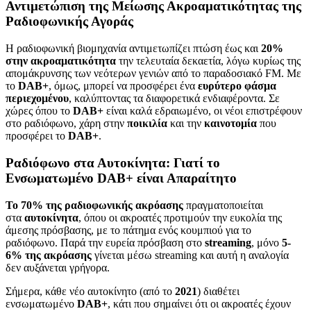
Αντιμετώπιση της Μείωσης Ακροαματικότητας της
Ραδιοφωνικής Αγοράς
Η ραδιοφωνική βιομηχανία αντιμετωπίζει πτώση έως και
20%
στην ακροαματικότητα
την τελευταία δεκαετία, λόγω κυρίως της
απομάκρυνσης των νεότερων γενιών από το παραδοσιακό FM. Με
το
DAB+
, όμως, μπορεί να προσφέρει ένα
ευρύτερο φάσμα
περιεχομένου
, καλύπτοντας τα διαφορετικά ενδιαφέροντα. Σε
χώρες όπου το
DAB+
είναι καλά εδραιωμένο, οι νέοι επιστρέφουν
στο ραδιόφωνο, χάρη στην
ποικιλία
και την
καινοτομία
που
προσφέρει το
DAB+
.
Ραδιόφωνο στα Αυτοκίνητα: Γιατί το
Ενσωματωμένο
DAB+
είναι Απαραίτητο
Το 70% της ραδιοφωνικής ακρόασης
πραγματοποιείται
στα
αυτοκίνητα
, όπου οι ακροατές προτιμούν την ευκολία της
άμεσης πρόσβασης, με το πάτημα ενός κουμπιού για το
ραδιόφωνο. Παρά την ευρεία πρόσβαση στο
streaming
, μόνο
5-
6% της ακρόασης
γίνεται μέσω streaming και αυτή η αναλογία
δεν αυξάνεται γρήγορα.
Σήμερα, κάθε νέο αυτοκίνητο (από το
2021
) διαθέτει
ενσωματωμένο
DAB+
, κάτι που σημαίνει ότι οι ακροατές έχουν