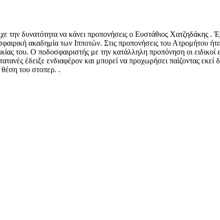
 την δυνατότητα να κάνει προπονήσεις ο Ευστάθιος Χατζηδάκης . Έχει
σφαιρική ακαδημία των Ιπποτών. Στις προπονήσεις του Ατρομήτου ήτ
κίας του. Ο ποδοσφαιριστής με την κατάλληλη προπόνηση οι ειδικοί 
τανές έδειξε ενδιαφέρον και μπορεί να προχωρήσει παίζοντας εκεί δ
 θέση του στοπερ. .