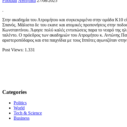
Football
Αθλητικά
27/08/2025
.
Στην ακαδημία του Ατρομήτου και συγκεκριμένα στην ομάδα Κ10 είχε
Σπανός. Μάλιστα δε του εκανε και ατομικές προπονήσεις στην ποδο
Κωνσταντίνου. Άφησε πολύ καλές εντυπώσεις παρα το νεαρό της ηλι
ταλέντο. Ο πρόεδρος των ακαδημιών του Ατρομήτου κ. Αντώνης Πατα
αριστεροπόδαρος και στα παιχνίδια με τους Ιππότες αγωνιζόταν στην
Post Views:
1.331
Categories
Politics
World
Tech & Science
Business