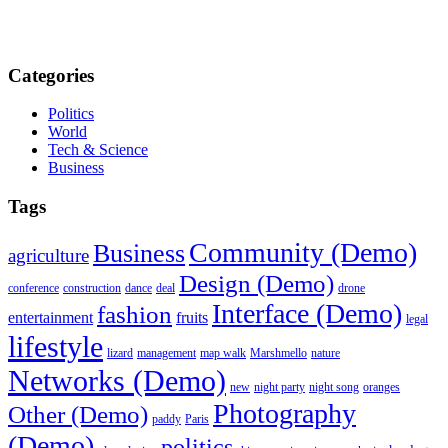
Categories
Politics
World
Tech & Science
Business
Tags
Community (Demo)
Business
agriculture
Design (Demo)
conference
construction
dance
deal
drone
Interface (Demo)
fashion
entertainment
fruits
legal
lifestyle
lizard
management
map walk
Marshmello
nature
Networks (Demo)
new
night party
night song
oranges
Photography
Other (Demo)
paddy
Paris
(Demo)
politics