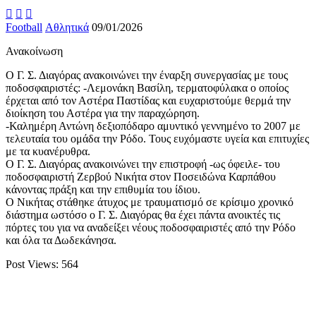



Football
Αθλητικά
09/01/2026
Ανακοίνωση
Ο Γ. Σ. Διαγόρας ανακοινώνει την έναρξη συνεργασίας με τους
ποδοσφαιριστές: -Λεμονάκη Βασίλη, τερματοφύλακα ο οποίος
έρχεται από τον Αστέρα Παστίδας και ευχαριστούμε θερμά την
διοίκηση του Αστέρα για την παραχώρηση.
-Καλημέρη Αντώνη δεξιοπόδαρο αμυντικό γεννημένο το 2007 με
τελευταία του ομάδα την Ρόδο. Τους ευχόμαστε υγεία και επιτυχίες
με τα κυανέρυθρα.
Ο Γ. Σ. Διαγόρας ανακοινώνει την επιστροφή -ως όφειλε- του
ποδοσφαιριστή Ζερβού Νικήτα στον Ποσειδώνα Καρπάθου
κάνοντας πράξη και την επιθυμία του ίδιου.
Ο Νικήτας στάθηκε άτυχος με τραυματισμό σε κρίσιμο χρονικό
διάστημα ωστόσο ο Γ. Σ. Διαγόρας θα έχει πάντα ανοικτές τις
πόρτες του για να αναδείξει νέους ποδοσφαιριστές από την Ρόδο
και όλα τα Δωδεκάνησα.
Post Views:
564