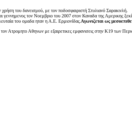
 χρήση του δανεισμού, με τον ποδοσφαιριστή Στυλιανό Σαρακινλή.
αι γεννημενος τον Νοεμβριο του 2007 στον Καναδα της Αμερικης ξεκ
ευταία του ομαδα ηταν η Α.Ε. Ερμιονίδας.
Αγωνιζεται ως μεσοεπιθε
 τον Ατρομητο Αθηνων με εξαιρετικες εμφανισεις στην Κ19 των Περι