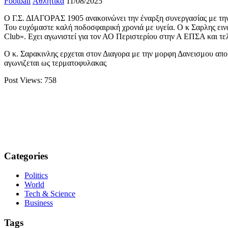
Football
Αθλητικά
11/08/2025
Ο Γ.Σ. ΔΙΑΓΟΡΑΣ 1905 ανακοινώνει την έναρξη συνεργασίας με την
Του ευχόμαστε καλή ποδοσφαιρική χρονιά με υγεία. Ο κ Σαρλης ειν
Club». Εχει αγωνιστεί για τον ΑΟ Περιστερίου στην Α ΕΠΣΑ και τελ
Ο κ. Σαρακινλης ερχεται στον Διαγορα με την μορφη Δανεισμου απο
αγωνιζεται ως τερματοφυλακας
Post Views:
758
Categories
Politics
World
Tech & Science
Business
Tags