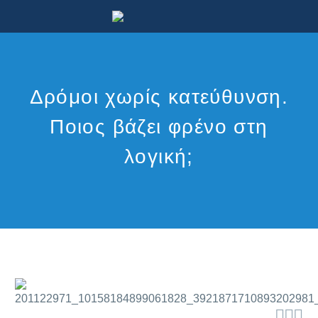
Δρόμοι χωρίς κατεύθυνση.
Ποιος βάζει φρένο στη
λογική;


