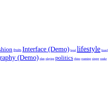
lifestyle
Interface (Demo)
shion
fruits
legal
lizard
raphy (Demo)
politics
plan
playing
rhino
roaming
singer
snake