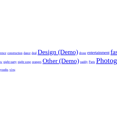
Design (Demo)
fa
entertainment
rence
construction
dance
deal
drone
Photog
Other (Demo)
ew
night party
night song
oranges
paddy
Paris
youths
τένις