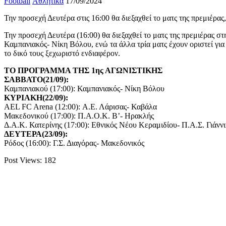
Football
Αθλητικά
17/09/2024
Την προσεχή Δευτέρα στις 16:00 θα διεξαχθεί το ματς της πρεμιέρα
Την προσεχή Δευτέρα (16:00) θα διεξαχθεί το ματς της πρεμιέρας σ
Καμπανιακός- Νίκη Βόλου, ενώ τα άλλα τρία ματς έχουν οριστεί για
το δικό τους ξεχωριστό ενδιαφέρον.
ΤΟ ΠΡΟΓΡΑΜΜΑ ΤΗΣ 1ης ΑΓΩΝΙΣΤΙΚΗΣ
ΣΑΒΒΑΤΟ(21/09):
Καμπανιακού (17:00): Καμπανιακός- Νίκη Βόλου
ΚΥΡΙΑΚΗ(22/09):
AEL FC Arena (12:00): Α.Ε. Λάρισας- Καβάλα
Μακεδονικού (17:00): Π.Α.Ο.Κ. Β’- Ηρακλής
Δ.Α.Κ. Κατερίνης (17:00): Εθνικός Νέου Κεραμιδίου- Π.Α.Σ. Γιάνν
ΔΕΥΤΕΡΑ(23/09):
Ρόδος (16:00): Γ.Σ. Διαγόρας- Μακεδονικός
Post Views:
182