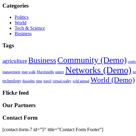
Categories
Politics
World
Tech & Science
Business
Tags
Community (Demo)
Business
agriculture
confe
Networks (Demo)
management
map walk
Marshmello
nature
n
World (Demo)
technology
thoughts
time
travel
virtual reality
wild animal
Flickr feed
Our Partners
Contact Form
[contact-form-7 id=”5″ title=”Contact Form Footer”]