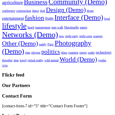
Community (Demo)
Business
agriculture
Design (Demo)
conference
construction
dance
deal
drone
Interface (Demo)
fashion
entertainment
fruits
legal
lifestyle
lizard
management
map walk
Marshmello
nature
Networks (Demo)
new
night party
night song
oranges
Photography
Other (Demo)
paddy
Paris
(Demo)
politics
technology
plan
playing
rhino
roaming
singer
snake
World (Demo)
thoughts
time
travel
virtual reality
wild animal
youths
τένις
Flickr feed
Our Partners
Contact Form
[contact-form-7 id=”5″ title=”Contact Form Footer”]