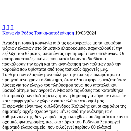



Κοινωνία
Ρόδος
Τοπική-αυτοδιοίκηση
19/03/2024
Άναυδη η τοπική κοινωνία από τις φωτογραφίες με τα κουφάρια
ψόφιων ελαφιών στο δημοτικό ελαφοκομείο, παρακολουθεί την
εξέλιξη του θέματος, απαιτώντας την τιμωρία των υπευθύνων. Οι
αποτροπιαστικές εικόνες που κατέκλυσαν το διαδίκτυο
προκάλεσαν την οργή και την αγανάκτηση των πολιτών από την
κοροϊδία που υφίσταται από τους τοπικούς άρχοντές μας.
Το θέμα των ελαφιών μονοπώλησε την τοπική επικαιρότητα το
προηγούμενο χρονικό διάστημα, όταν όλοι οι φορείς αναζητούσαν
λύσεις για τον έλεγχο του πληθυσμού τους, που αποτελεί και
βασικό αίτημα των αγροτών. Μία από τις λύσεις που κατατέθηκε
στο τραπέζι των συζητήσεων, ήταν η δημιουργία πάρκων ελαφιών
και περιφραγμένων χώρων για τα ελάφια στο νησί μας.
Η ειρωνεία είναι πως ο Αλέξανδρος Κολιάδης και οι αρμόδιοι της
δημοτικής αρχής σχεδόν τρεις μήνες από την ανάληψη των
καθηκόντων της, δεν γνώριζε μέχρι και χθες που δημοσιεύτηκαν οι
σχετικές φωτογραφίες, πως στο πάρκο του Ροδινιού λειτουργεί
δημοτικό ελαφοκομείο, που φιλοξενεί περίπου 60 ελάφια!